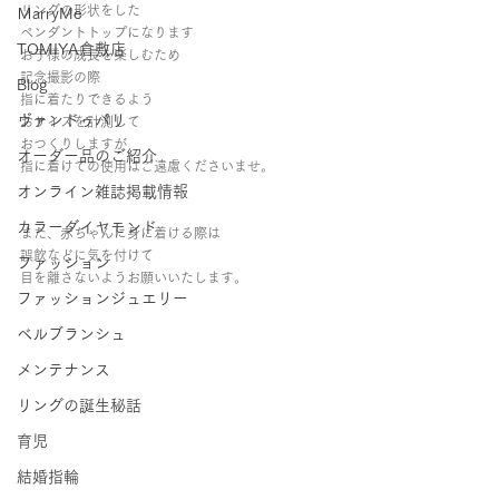
リングの形状をした
ＭarryMe
ペンダントトップになります
TOMIYA倉敷店
お子様の成長を楽しむため
記念撮影の際
Blog
指に着たりできるよう
ヴァンドゥパリ
おサイズを計測して
おつくりしますが
オーダー品のご紹介
指に着けての使用はご遠慮くださいませ。
オンライン雑誌掲載情報
カラーダイヤモンド
また、赤ちゃんに身に着ける際は
誤飲などに気を付けて
ファッション
目を離さないようお願いいたします。
ファッションジュエリー
ベルブランシュ
メンテナンス
リングの誕生秘話
育児
結婚指輪