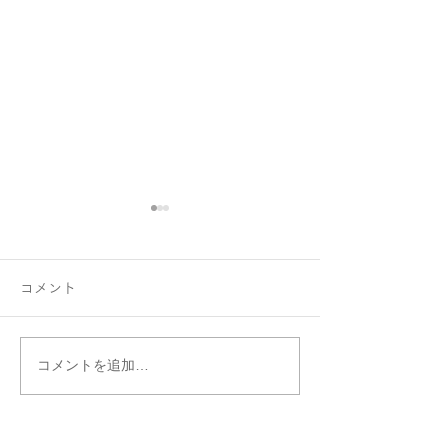
コメント
コメントを追加…
納期延長のお知らせとお
2/3まで ベル
詫び
の冬～新春プレ
ェア