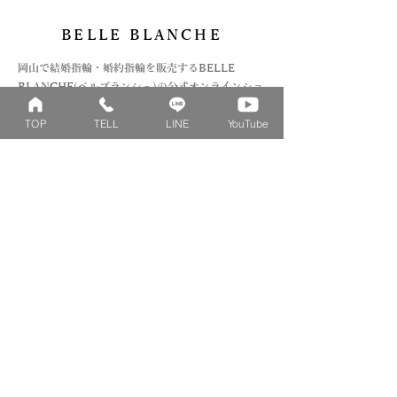
BELLE BLANCHE
​岡山で結婚指輪・婚約指輪を販売するBELLE
BLANCHE(ベルブランシュ)の公式オンラインショ
ップです。花束を模したベビーリングやファミリー
TOP
TELL
LINE
YouTube
リングを初めとした、デザインリングの作成を工房
にて行っております。
Collection
Series
ファミリーリング
マーガレット
​おそろいリング
ロータス
ベビーリング
カブト
キッズ&ピンキー
ピンクダイヤモンド
婚約指輪
ハートシェイプ
結婚指輪
ブーケシリーズ