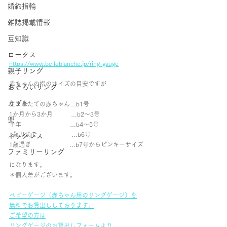
婚約指輪
雑誌掲載情報
豆知識
ロータス
https://www.belleblanche.jp/ring-gauge
親子リング
赤ちゃんの指のサイズの目安ですが
おそろいリング
カブト
生まれたての赤ちゃん…b1号
1か月から3か月　　   …b2～3号
兜
半年　　　　　　　　…b4～5号
1歳児まで　　　　　  …b6号
ネックレス
1歳過ぎ　　　　　　 …b7号からピンキーサイズ
ファミリーリング
になります。
＊個人差がございます。
ベビーゲージ（赤ちゃん用のリングゲージ）を
無料でお貸出ししております。
ご希望の方は
リングゲージのお貸出しフォームより