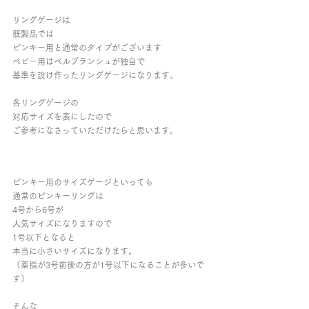
リングゲージは
既製品では
ピンキー用と通常のタイプがございます
ベビー用はベルブランシュが独自で
基準を設け作ったリングゲージになります。
各リングゲージの
対応サイズを表にしたので
ご参考になさっていただけたらと思います。
ピンキー用のサイズゲージといっても
通常のピンキーリングは
4号から6号が
人気サイズになりますので
1号以下となると
本当に小さいサイズになります。
（薬指が3号前後の方が1号以下になることが多いで
す）
そんな