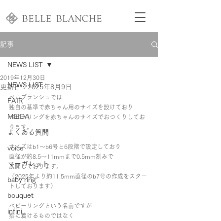
記事
NEWS LIST
2019年12月30日
NEWS LIST
更新日：
2025年8月9日
ベルブランシュでは
FAIR
独自の基準で赤ちゃん用のサイズを設けており
MEIDA
ベビーリングを赤ちゃんのサイズでおつくりしてお
ります。
よくある質問
サイズはb1～b6号と6段階で設定しており
voice
直径が約8.5～11mmまで0.5mm刻みで
マーガレット
展開しております。
（2025年より約11.5mm直径のb7号の作成をスター
baby ring
トしております）
bouquet
ベビーリングという名前ですが
infini
指に着けるものではなく