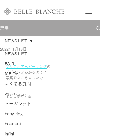
記事
NEWS LIST
2022年1月18日
NEWS LIST
FAIR
ソリティアベビーリング
の
デザインがわかるように
MEIDA
写真をまとめました♡  
よくある質問
voice
ぜひご参考に☕︎.....
マーガレット
baby ring
bouquet
infini