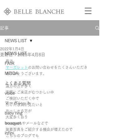
記事
NEWS LIST
2022年1月4日
NEWS LIST
更新日：
2023年4月8日
最近
FAIR
マーガレット
のお問い合わせをたくさんいただき
MEIDA
ありがとうございます。
よくある質問
遠方の方が多く
実際にご来店がむつかしい中
voice
ご検討いただく中で
マーガレット
付けた写真が見たいと
おっしゃる方が
baby ring
大変多くおり
bouquet
Instagramやメールなどで
装着写真をご紹介する機会が増えたので
infini
こちらのブログでも