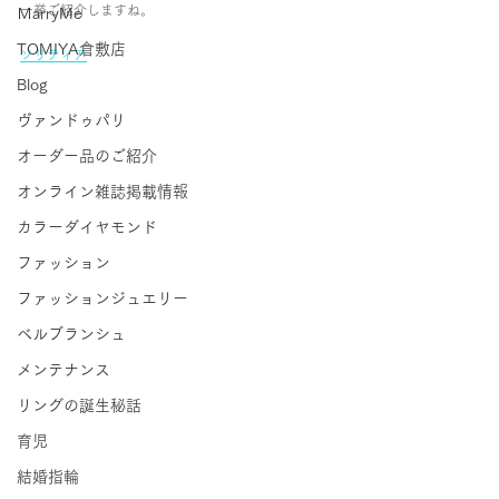
一挙ご紹介しますね。
ＭarryMe
TOMIYA倉敷店
ソリティア
Blog
ヴァンドゥパリ
オーダー品のご紹介
オンライン雑誌掲載情報
カラーダイヤモンド
ファッション
ファッションジュエリー
ベルブランシュ
メンテナンス
リングの誕生秘話
育児
結婚指輪