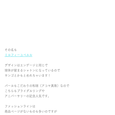
その名も
ミルフィーユペルル
デザインはエンゲージと同じで
球体が留まるシャトンになっているので
サンゴとかもとめれちゃいます！
パールもこだわりの和球（アコヤ真珠）なので
こちらもブライダルリングや
アニバーサリーの記念人気です。
ファッションラインは
商品ページがないものも多いのですが