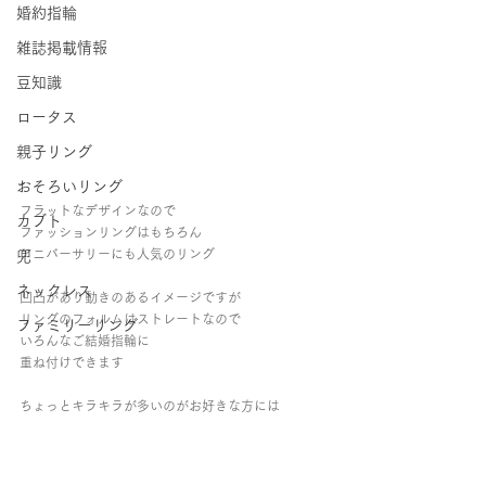
婚約指輪
雑誌掲載情報
豆知識
ロータス
親子リング
おそろいリング
フラットなデザインなので
カブト
ファッションリングはもちろん
アニバーサリーにも人気のリング
兜
ネックレス
凹凸があり動きのあるイメージですが
リングのフォルムはストレートなので
ファミリーリング
いろんなご結婚指輪に
重ね付けできます
ちょっとキラキラが多いのがお好きな方には