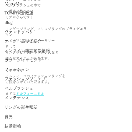
ＭarryMe
ベルブランシュの中で
一番商品数が多い
TOMIYA倉敷店
モデルなんです！
Blog
エンゲージリング、マリッジリングのブライダルラ
ヴァンドゥパリ
イン
ベビーリングのアニバーサリー
オーダー品のご紹介
そして
オンライン雑誌掲載情報
リングやピアス、ネックレスなど
様々なアイテムがあります。
カラーダイヤモンド
ファッション
その中でも
ミルフィーユのファッションリングを
ファッションジュエリー
ご紹介させていただきます。
ベルブランシュ
まずは
ミルフィーユミル
メンテナンス
リングの誕生秘話
育児
結婚指輪