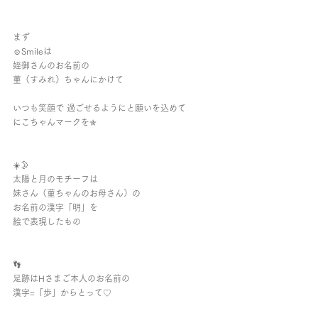
まず
☺︎︎Smileは
姪御さんのお名前の
菫（すみれ）ちゃんにかけて
いつも笑顔で 過ごせるようにと願いを込めて 
にこちゃんマークを✯
☀️🌛
太陽と月のモチーフは
妹さん（菫ちゃんのお母さん）の
お名前の漢字「明」を
絵で表現したもの
👣
足跡はHさまご本人のお名前の
漢字=「歩」からとって♡