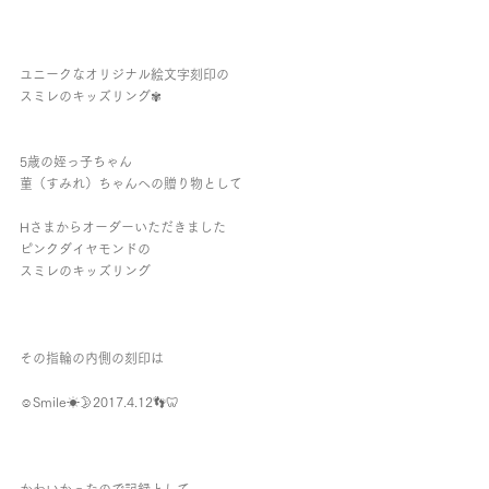
ユニークなオリジナル絵文字刻印の
スミレのキッズリング✾
5歳の姪っ子ちゃん
菫（すみれ）ちゃんへの贈り物として
Hさまからオーダーいただきました
ピンクダイヤモンドの
スミレのキッズリング
その指輪の内側の刻印は
☺︎︎Smile☀🌛2017.4.12👣🦷