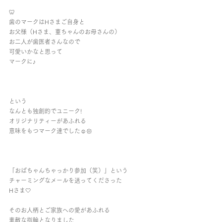
🦷
歯のマークはHさまご自身と
お父様（Hさま、菫ちゃんのお母さんの）
お二人が歯医者さんなので 
可愛いかなと思って
マークに♪
という
なんとも独創的でユニーク!
オリジナリティーがあふれる
意味をもつマーク達でした☺︎︎𑁍
「おばちゃんちゃっかり参加（笑）」という
チャーミングなメールを送ってくださった
Hさま🤍
そのお人柄とご家族への愛があふれる
素敵な指輪となりました