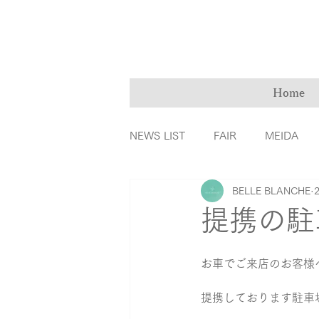
Home
NEWS LIST
FAIR
MEIDA
BELLE BLANCHE
ＭarryMe
TOMIYA倉敷店
提携の駐
カラーダイヤモンド
ファッ
お車でご来店のお客様
提携しております駐車
リングの誕生秘話
育児