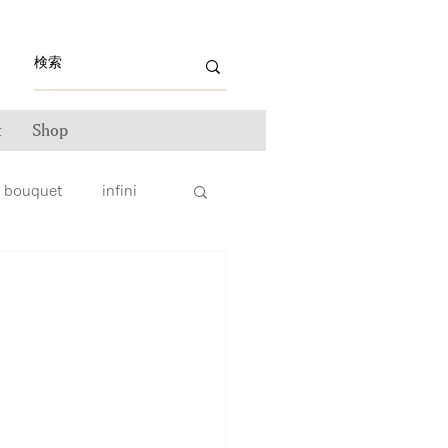
t
Shop
bouquet
infini
ライン雑誌掲載情報
ンテナンス
ータス
親子リング