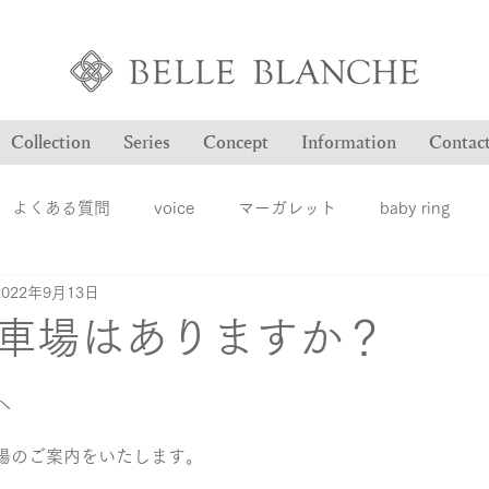
Collection
Series
Concept
Information
Contac
よくある質問
voice
マーガレット
baby ring
2022年9月13日
Blog
ヴァンドゥパリ
オーダー品のご紹介
オン
車場はありますか？
ション
ファッションジュエリー
ベルブランシュ
メ
へ
場のご案内をいたします。
結婚指輪
婚約指輪
雑誌掲載情報
豆知識
ロ