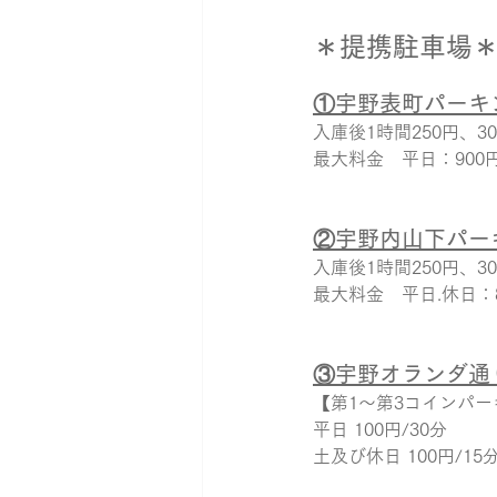
＊提携駐車場
おそろいリング
カブト
①宇野表町パーキ
入庫後1時間250円、30
最大料金　平日：900円
②宇野内山下パー
入庫後1時間250円、30
最大料金　平日.休日：
③宇野オランダ通
【第1～第3コインパー
平日 100円/30分
土及び休日 100円/15