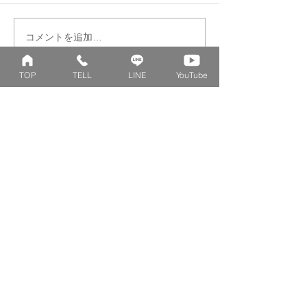
コメントを追加…
絆で奏でる ファミリー
マーガレット 
リング
アレンジオーダ
TOP
TELL
LINE
YouTube
BELLE BLANCHE
​岡山で結婚指輪・婚約指輪を販売するBELLE
BLANCHE(ベルブランシュ)の公式オンラインショ
ップです。花束を模したベビーリングやファミリー
リングを初めとした、デザインリングの作成を工房
にて行っております。
Collection
Series
ファミリーリング
マーガレット
​おそろいリング
ロータス