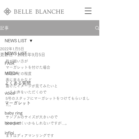
記事
NEWS LIST
2022年1月5日
NEWS LIST
更新日：
2022年9月5日
指が細い方が
FAIR
マーガレットを付けた場合
MEIDA
お花がどの程度
表に来るかなど
よくある質問
着けたイメージが見てみたいと
いうお声をいただくので
voice
5号のスタッフにマーガレットをつけてもらいまし
マーガレット
た。
baby ring
サンプルのサイズが大きいので
bouquet
分かりにくいかもしれないですが…。
infini
まずはディアマンリングです