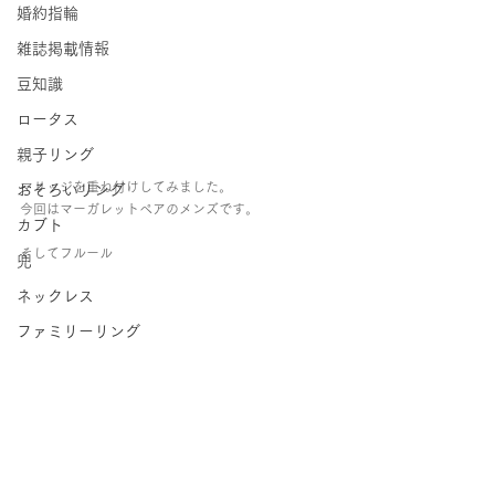
婚約指輪
雑誌掲載情報
豆知識
ロータス
親子リング
マリッジを重ね付けしてみました。
おそろいリング
今回はマーガレットペアのメンズです。
カブト
そしてフルール
兜
ネックレス
ファミリーリング