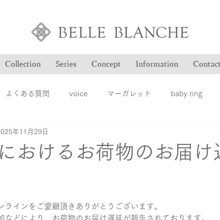
Collection
Series
Concept
Information
Contac
よくある質問
voice
マーガレット
baby ring
2025年11月29日
Blog
ヴァンドゥパリ
オーダー品のご紹介
オン
におけるお荷物のお届け
ション
ファッションジュエリー
ベルブランシュ
メ
ンラインをご愛顧頂きありがとうございます。
結婚指輪
婚約指輪
雑誌掲載情報
豆知識
ロ
加などにより、お荷物のお届け遅延が報告されております。