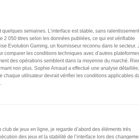
ベルブランシュピアスのご紹
継ぐ
介
お守
t quelques semaines. L'interface est stable, sans ralentissement
2 050 titres selon les données publiées, ce qui est vérifiable 
ilise Evolution Gaming, un fournisseur reconnu dans le secteur. J
ur comparer les conditions techniques avec d'autres plateformes
itement des opérations semblent dans la moyenne du marché. Rie
armant non plus. Sophie Arnaud a effectué une analyse détaillée,
e chaque utilisateur devrait vérifier les conditions applicables d
.
club de jeux en ligne, je regarde d’abord des éléments très 
cution des jeux et la stabilité de l’interface lors des changeme