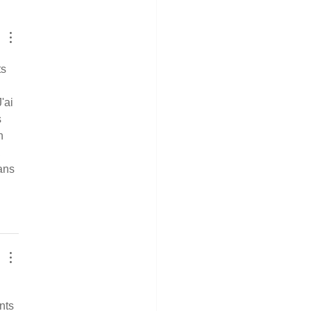
娘へ、母から贈る生涯の
り
s 
'ai 
 
n 
 
ans 
nts 