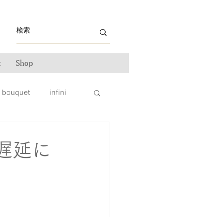
t
Shop
bouquet
infini
ライン雑誌掲載情報
遅延に
ンテナンス
ータス
親子リング