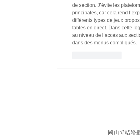
de section. J’évite les platefo
principales, car cela rend l’exp
différents types de jeux propo
tables en direct. Dans cette l
au niveau de l’accès aux secti
dans des menus compliqués.
いいね！
返信
​岡山で結婚