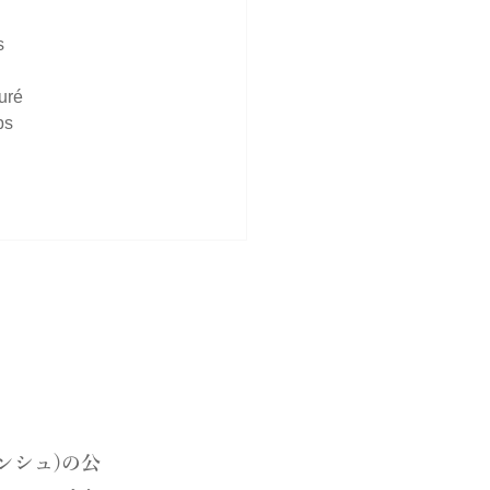
s 
uré 
ps 
ランシュ)の公