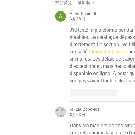
並び替え：
最新順
Anna Schmidt
6月28日
J'ai testé la plateforme pendan
notables. Le catalogue dépasse 
directement. La section live ut
consulté 
Alexander Casino
 po
similaires. Les délais de tra
d'exceptionnel, mais rien d'al
disponible en ligne. À noter qu
son pays avant toute utilisation
いいね！
返信
Миша Воронов
6月03日
Dans ma manière de choisir un 
concrets comme la vitesse d’exé