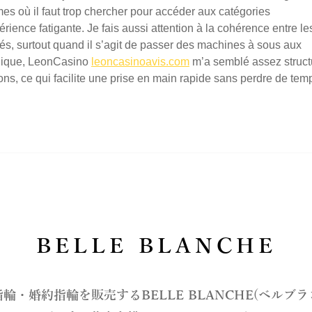
rmes où il faut trop chercher pour accéder aux catégories 
érience fatigante. Je fais aussi attention à la cohérence entre le
sés, surtout quand il s’agit de passer des machines à sous aux 
ogique, LeonCasino 
leoncasinoavis.com
 m’a semblé assez struct
ons, ce qui facilite une prise en main rapide sans perdre de tem
BELLE BLANCHE
指輪・婚約指輪を販売するBELLE BLANCHE(ベルブ