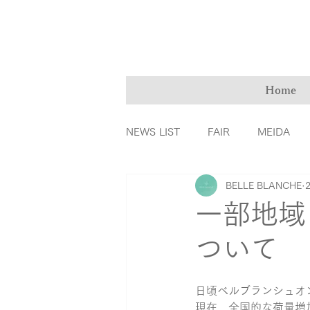
Home
NEWS LIST
FAIR
MEIDA
BELLE BLANCHE
ＭarryMe
TOMIYA倉敷店
一部地域
ついて
カラーダイヤモンド
ファッ
日頃ベルブランシュオ
リングの誕生秘話
育児
現在、全国的な荷量増