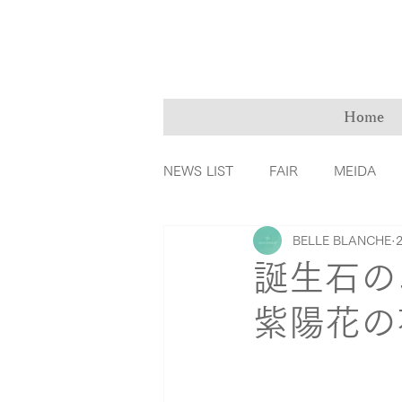
Home
NEWS LIST
FAIR
MEIDA
BELLE BLANCHE
ＭarryMe
TOMIYA倉敷店
誕生石の
紫陽花の
カラーダイヤモンド
ファッ
リングの誕生秘話
育児