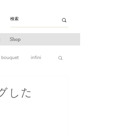
t
Shop
bouquet
infini
ライン雑誌掲載情報
グした
ンテナンス
ータス
親子リング