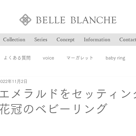
Collection
Series
Concept
Information
Contac
よくある質問
voice
マーガレット
baby ring
2022年11月2日
Blog
ヴァンドゥパリ
オーダー品のご紹介
オン
エメラルドをセッティン
花冠のベビーリング
ション
ファッションジュエリー
ベルブランシュ
メ
結婚指輪
婚約指輪
雑誌掲載情報
豆知識
ロ