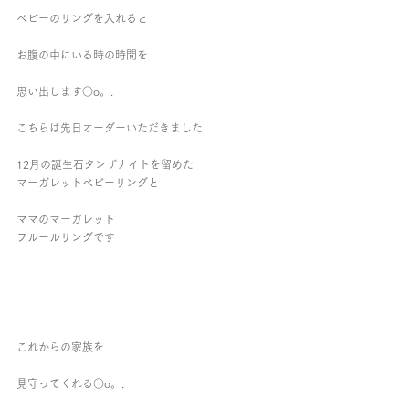
ベビーのリングを入れると
お腹の中にいる時の時間を
思い出します○o。.
こちらは先日オーダーいただきました
12月の誕生石タンザナイトを留めた
マーガレットベビーリングと
ママのマーガレット
フルールリングです
これからの家族を
見守ってくれる○o。.