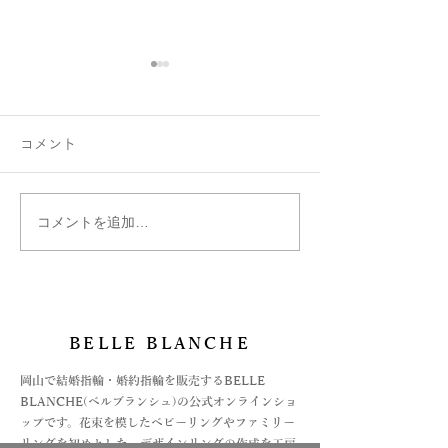
コメント
コメントを追加…
ファミリーリング B002ハ
はぐくむ指輪フ
ート型にセッティング♡
リング
BELLE BLANCHE
​岡山で結婚指輪・婚約指輪を販売するBELLE
BLANCHE(ベルブランシュ)の公式オンラインショ
ップです。花束を模したベビーリングやファミリー
リングを初めとした、デザインリングの作成を工房