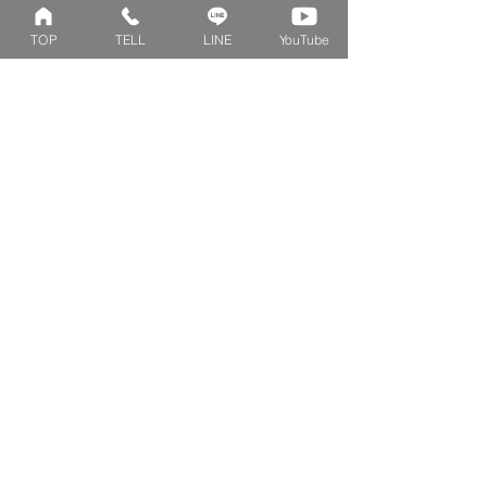
にて行っております。
TOP
TELL
LINE
YouTube
Collection
Series
ファミリーリング
マーガレット
​おそろいリング
ロータス
ベビーリング
カブト
キッズ&ピンキー
ピンクダイヤモンド
婚約指輪
ハートシェイプ
結婚指輪
ブーケシリーズ
​ハーフオーダー
ヴァンドゥパリ
プロポーズリング
​ナチュール
フィロソフィー
デザートオブライフ