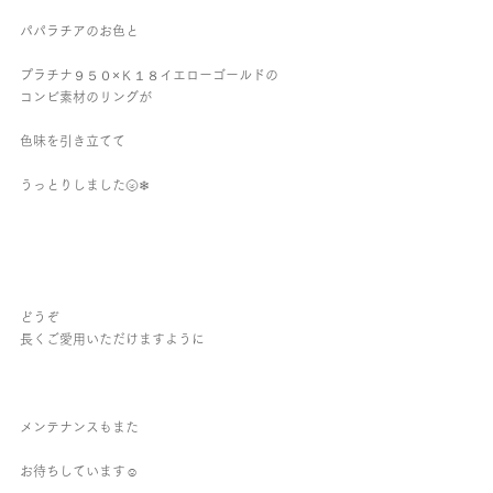
パパラチアのお色と
プラチナ９５０×Ｋ１８イエローゴールドの
コンビ素材のリングが
色味を引き立てて
うっとりしました🌝❄
どうぞ
長くご愛用いただけますように
メンテナンスもまた
お待ちしています☺︎︎