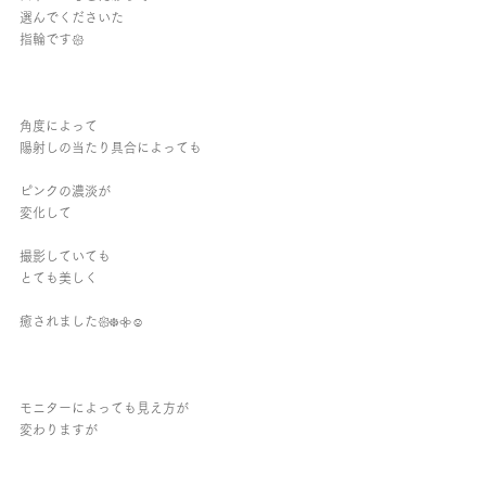
選んでくださいた
指輪です𑁍
角度によって
陽射しの当たり具合によっても
ピンクの濃淡が
変化して
撮影していても
とても美しく 
癒されました𑁍᪥𖧷☺︎︎
モニターによっても見え方が
変わりますが