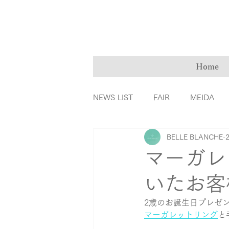
Home
NEWS LIST
FAIR
MEIDA
BELLE BLANCHE
ＭarryMe
TOMIYA倉敷店
マーガレ
いたお客
カラーダイヤモンド
ファッ
2歳のお誕生日プレゼ
マーガレットリング
と
リングの誕生秘話
育児