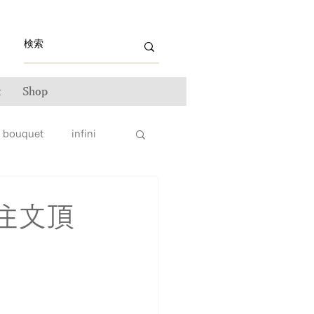
t
Shop
bouquet
infini
ライン雑誌掲載情報
注文頂
ンテナンス
ータス
親子リング