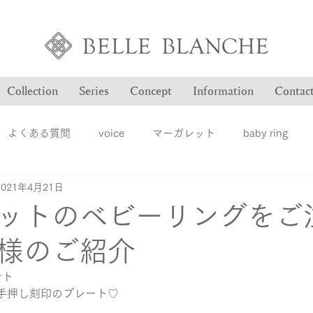
Collection
Series
Concept
Information
Contac
よくある質問
voice
マーガレット
baby ring
2021年4月21日
Blog
ヴァンドゥパリ
オーダー品のご紹介
オン
ットのベビーリングをご
様のご紹介
ション
ファッションジュエリー
ベルブランシュ
メ
ント
手押し刻印のプレート♡
結婚指輪
婚約指輪
雑誌掲載情報
豆知識
ロ