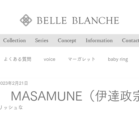
Collection
Series
Concept
Information
Contac
よくある質問
voice
マーガレット
baby ring
2023年2月21日
Blog
ヴァンドゥパリ
オーダー品のご紹介
オン
 MASAMUNE（伊達政
リッシュな
ション
ファッションジュエリー
ベルブランシュ
メ
結婚指輪
婚約指輪
雑誌掲載情報
豆知識
ロ