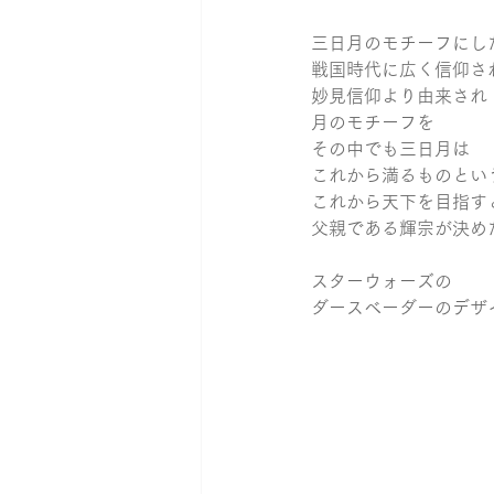
三日月のモチーフにし
戦国時代に広く信仰さ
妙見信仰より由来され
月のモチーフを
その中でも三日月は
これから満るものとい
これから天下を目指す
父親である輝宗が決め
スターウォーズの
ダースベーダーのデザ