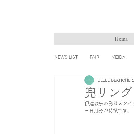
Home
NEWS LIST
FAIR
MEIDA
BELLE BLANCHE
ＭarryMe
TOMIYA倉敷店
兜リング
伊達政宗の兜はスタイ
カラーダイヤモンド
ファッ
三日月形が特徴です。
リングの誕生秘話
育児