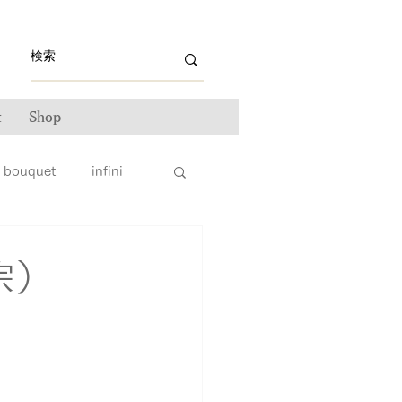
t
Shop
bouquet
infini
ライン雑誌掲載情報
宗）
ンテナンス
ータス
親子リング