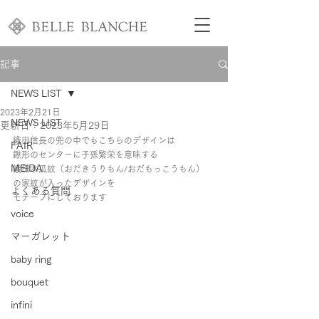
記事
NEWS LIST
2023年2月21日
NEWS LIST
更新日：
2023年5月29日
織田信長の兜の中でもこちらのデザインは
FAIR
鍬形のセンターに子孫繁栄を意味する
MEIDA
織田木瓜紋（おだきうりもん/おだもっこうもん）
の家紋が入ったデザインを
よくある質問
モチーフにしております
voice
マーガレット
baby ring
bouquet
infini