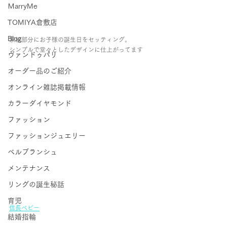
ＭarryMe
TOMIYA倉敷店
Blog
家紋部分にお子様の誕生日をセッティング。
シンプルで堂々としたデザインに仕上がってます
ヴァンドゥパリ
オーダー品のご紹介
オンライン雑誌掲載情報
カラーダイヤモンド
ファッション
ファッションジュエリー
ベルブランシュ
メンテナンス
リングの誕生秘話
育児
信長ベビー
結婚指輪