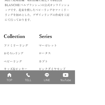
​岡山で結婚指輪・婚約指輪を販売するBELLE
BLANCHE(ベルブランシュ)の公式オンラインショ
ップです。花束を模したベビーリングやファミリー
リングを初めとした、デザインリングの作成を工房
にて行っております。
Collection
Series
ファミリーリング
マーガレット
​おそろいリング
ロータス
ベビーリング
カブト
キッズ&ピンキー
ピンクダイヤモンド
婚約指輪
ハートシェイプ
TOP
TELL
LINE
YouTube
結婚指輪
ブーケシリーズ
​ハーフオーダー
ヴァンドゥパリ
プロポーズリング
​ナチュール