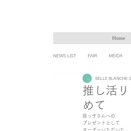
Home
NEWS LIST
FAIR
MEIDA
BELLE BLANCHE
ＭarryMe
TOMIYA倉敷店
推し活リ
めて
カラーダイヤモンド
ファッ
姪っ子さんへの
プレゼントとして
リングの誕生秘話
育児
オーダーいただいた