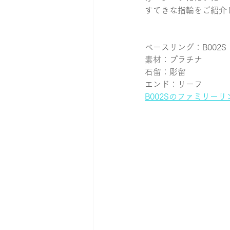
すてきな指輪をご紹介
おそろいリング
カブト
ベースリング：B002S
素材：プラチナ
石留：彫留
エンド：リーフ
B002Sのファミリー