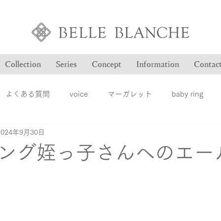
Collection
Series
Concept
Information
Contac
よくある質問
voice
マーガレット
baby ring
2024年9月30日
Blog
ヴァンドゥパリ
オーダー品のご紹介
オン
ング姪っ子さんへのエー
ション
ファッションジュエリー
ベルブランシュ
メ
結婚指輪
婚約指輪
雑誌掲載情報
豆知識
ロ