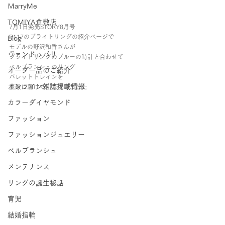
ＭarryMe
TOMIYA倉敷店
7月1日発売STORY8月号
P117のブライトリングの紹介ページで
Blog
モデルの野沢和香さんが
ヴァンドゥパリ
ブライトリングのブルーの時計と合わせて
ベルブランシュのリング
オーダー品のご紹介
バレットトレインを
オンライン雑誌掲載情報
素敵に着けてくださいました
カラーダイヤモンド
ファッション
ファッションジュエリー
ベルブランシュ
メンテナンス
リングの誕生秘話
育児
結婚指輪