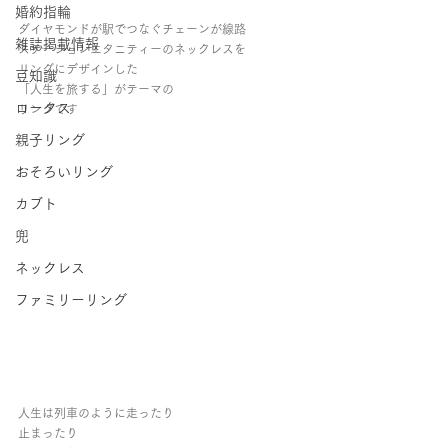
婚約指輪
ダイヤモンドが駅でつなぐチェーンが線路
雑誌掲載情報
ステーションエタニティーのネックレスを
リングにデザインした
豆知識
「人生を旅する」がテーマの
ロータス
リングです
親子リング
おそろいリング
カブト
兜
ネックレス
ファミリーリング
人生は列車のように走ったり
止まったり