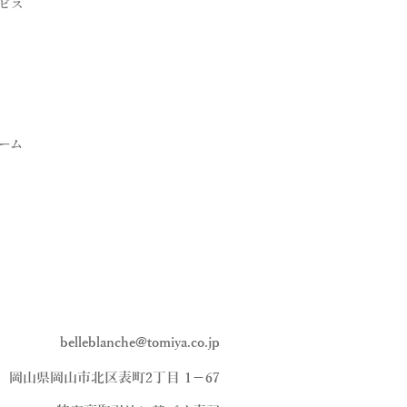
ビス
ーム
belleblanche@tomiya.co.jp
、岡山県岡山市北区表町2丁目 1−67