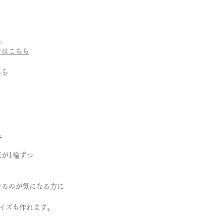
・シルバー
・オフライン決済、
⓵銀行振込
9号を希望の場合
石
②代引き払い
サイズ → 9号
・ダイヤモンド
がございます。
ハーフサイズ → 
ら
・ピンクダイヤ
オフライン決済の場
ンはこちら
・アイスブルーダイ
商品手配になります
・誕生石各種
考欄にてご連絡をお
ちら
詳しくは、Q&Aの
＊モデルや製法によ
お支払い法について
て取り扱えないサイ
さいませ。
ができないものがあ
さいませ。
ら
が1輪ずつ
たるのが気になる方に
イズも作れます。
。