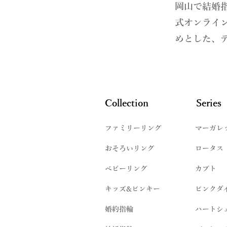
​岡山で結婚
式オンライ
めとした、
Collection
Series
ファミリーリング
マーガレ
​おそろいリング
ロータス
ベビーリング
カブト
キッズ&ピンキー
ピンクダ
婚約指輪
ハートシ