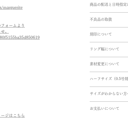
お客様のご都合によ
メレダイヤモンド:0.
商品の配送と日時指定
文の際は十分お気を
ns/marguerite
ー)
す。
ご注文いただいてか
リング幅:約3.5mm
※サイズ直しにつき
不良品の取扱
ます。但し、繁忙期
きない商品もござい
のフォームより
在庫があるものに関
※ 価格は消費税10
商品到着時に必ず商
うお願い申し上げま
ませ。
ございます。お急ぎ
刻印について
下記商品は、無料で
7f80f5155ba35d850619
リングの内側に、記
引渡し方法は、配送
リング幅について
ができます。
配達日時指定ご希望
商品到着後、７日以
EX)2020.7.7 AtoM
ださいませ。確認後
掲載しているリング
- 申し込まれた商品
せていただきます。
素材変更について
デザインにより最太
- 損傷している、汚
書体は「Alison」
リングのボリューム
使用している金属や
いただけたらと思い
ハーフサイズ（0.5号
さいませ。
いませ。
ハーフサイズを希望の
取扱い金属
サイズがわからない方
加』の選択をお願い
・K24(純金）
サイズゲージの貸し
・K18(イエロー・
ex)
お支払いについて
ご希望の方は下記の
・K10(イエロー・
7.5号を希望の場
メージはこちら
せ。
・Pt999(純プラチナ)
お支払いについては
サイズ → 7号
https://www.bellebl
・パラジウム
・オンライン上のカ
ハーフサイズ → 0