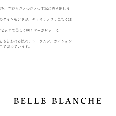
花を、花びらひとつひとつ丁寧に描き出しま
のダイヤモンドが、キラキラとさり気なく輝
どピュアで美しく咲くマーガレットに
身とも言われる隠れテントウムシ。カボション
爪で留めています。
BELLE BLANCHE