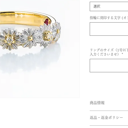
選択
指輪に刻印する文字 (オ
リングのサイズ（1号以
入力くださいませ）
*
商品情報
素材:K18イエローゴール
返品・返金ポリシー
ールド
石:ダイヤモンド