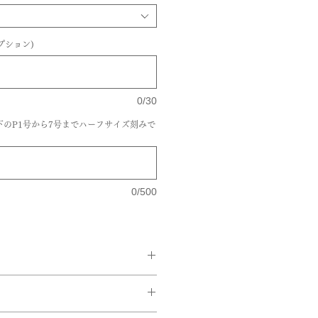
プション)
0/30
下のP1号から7号までハーフサイズ刻みで
0/500
ド/Pt950,Pt950/K18ピンクゴ