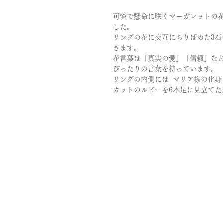
可憐で懸命に咲くマーガレットの
した。
リングの花に交互にちりばめた3
石
きます。
花言葉は「真実の愛」「信頼」な
ぴったりの言葉を持っています。
リングの内側には マリア様の化
カットのルビーを
6
本足に見立てた