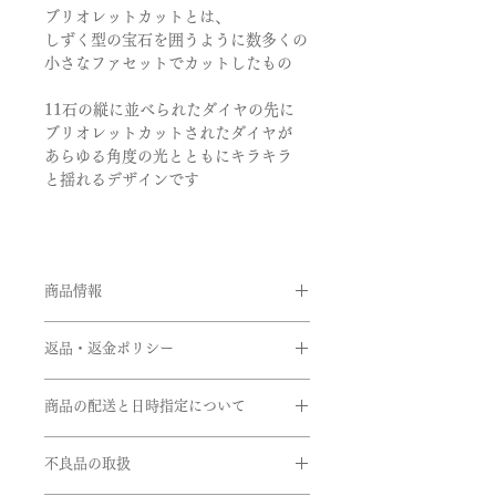
ブリオレットカットとは、
しずく型の宝石を囲うように数多くの
小さなファセットでカットしたもの
11石の縦に並べられたダイヤの先に
ブリオレットカットされたダイヤが
あらゆる角度の光とともにキラキラ
と揺れるデザインです
商品情報
品番:SMP/PE07W
返品・返金ポリシー
素材:K18イエローゴールド
石:ダイヤモンド
お客様のご都合による返品・交換がで
品質:0.5ct*2
商品の配送と日時指定について
きませんのでご注文の際は十分お気を
＊こちらの商品はシルバーサンプルが
つけの上ご注文をお願いいたします。
ご注文いただいてから通常約1か月半
ございません。
※サイズ直しにつきましては、商品に
不良品の取扱
前後に発送いたします。但し、繁忙期
よってはご対応できない商品もござい
間中は遅れる場合がございます。
0.1～0.15ctの商品につきましては、