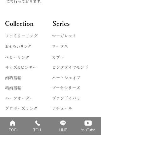
にて行っております。
＊モデルや製法によって対応できない
ンクよりご覧くださいませ。
ものや、石によって取り扱えないサイ
ズもございます。詳しくはお問い合わ
Collection
Series
せくださいませ。
ファミリーリング
マーガレット
​おそろいリング
ロータス
ベビーリング
カブト
キッズ&ピンキー
ピンクダイヤモンド
婚約指輪
ハートシェイプ
結婚指輪
ブーケシリーズ
​ハーフオーダー
ヴァンドゥパリ
プロポーズリング
​ナチュール
フィロソフィー
デザートオブライフ
TOP
TELL
LINE
YouTube
フォージドリング