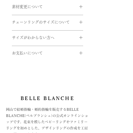
商品到着時に必ず商品をご確認くださ
ますのでお問い合せいただきますよう
在庫があるものに関しては、数日後に
ベルブランシュの最高品質のダイヤ
素材変更について
い。
お願い申し上げます。
発送できるものもございます。お急ぎ
（FupSI1upH&Cクラス）ではござい
下記商品は、無料で至急交換させてい
使用している金属やダイヤのグレー
の方はお問い合わせくださいませ。
ますが、グレーディングされていない
ただきます。
チェーンリングのサイズについて
ド、センターダイヤやサイドメレなど
（鑑定書の付かない）ダイヤモンドに
石の変更をご希望の方はご連絡くださ
引渡し方法は、配送処理（クロネコヤ
なります。
こちらのリングはフリーサイズとなっ
商品到着後、７日以内に弊社までご返
いませ。
マト）とします。
サイズがわからない方へ
ております。
送ください。
配達日時指定ご希望の場合は備考欄に
0.1～0.15ctのダイヤモンドは鑑定さ
- 申し込まれた商品と届いた商品が異
サイズゲージの貸し出しをしておりま
取扱い金属
ご希望をご入力くださいませ。確認
れてから市場に出回ることは少なく、
スライドパーツを動かすことでサイズ
なっている場合
お支払いについて
す。
・K24(純金）
後、弊社よりお客様へ確認のご連絡さ
鑑定書がつかないことが一般的です。
を小さくします。
- 損傷している、汚れている商品
ご希望の方は下記のフォームよりお申
・K18(イエロー・ピンク・ホワイト)
せていただきます。
お支払いについては
6号くらいの方がつけられると1cmほ
し込みくださいませ。
・K10(イエロー・ピンク・ホワイト)
したがって、グレーディング付きをご
・オンライン上のカード決済と
どチェーンが揺れます。
https://www.belleblanche.jp/ring-
・Pt999(純プラチナ)
希望の方は対応できますが、少しお時
・オフライン決済、2種
12号前後の方の指にちょうど通り、閉
gauge
・パラジウム
間を頂くこととグレードの指定はでき
⓵銀行振込
めたら5㎜ほどチェーンが揺れるくら
・シルバー
ない事をご了承くださいませ。
②代引き払い
いの大きさです。
がございます。
BELLE BLANCHE
石
また、鑑定書発行費（1～1.5万）追加
オフライン決済の場合は、お支払方法
12号以上の方は追加料金1100円にて
・ダイヤモンド
となります。
が決まってからの商品手配になります
承ります。
​岡山で結婚指輪・婚約指輪を販売するBELLE
・ピンクダイヤ
詳しくはお問い合わせくださいませ。
ので、お急ぎの場合はご注文時に備考
BLANCHE(ベルブランシュ)の公式オンラインショ
・アイスブルーダイヤ
欄にてご連絡をお願いいたします。
ップです。花束を模したベビーリングやファミリー
・誕生石各種
※ 価格は消費税10％を含みます。
詳しくは、Q&Aの
リングを初めとした、デザインリングの作成を工房
お支払い法について記載した記事をリ