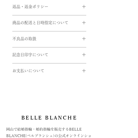
素材:ガラス
返品・返金ポリシー
プリザーブドフラワー:かすみ草２種
お客様のご都合による返品・交換がで
サイズ
商品の配送と日時指定について
きませんのでご注文の際は十分お気を
高さ:約14.5cm
つけの上ご注文をお願いいたします。
ご注文いただいてから通常約1か月半
直径:約12cm
※サイズ直しにつきましては、商品に
不良品の取扱
前後に発送いたします。但し、繁忙期
よってはご対応できない商品もござい
間中は遅れる場合がございます。
ドレスや式場のイメージに花や花の色
商品到着時に必ず商品をご確認くださ
ますのでお問い合せいただきますよう
在庫があるものに関しては、数日後に
を変えたい場合はお問い合わせくださ
記念日印字について
い。
お願い申し上げます。
発送できるものもございます。お急ぎ
いませ。
下記商品は、無料で至急交換させてい
記念日やお名前を印字したリボンをつ
の方はお問い合わせくださいませ。
ただきます。
お支払いについて
けることができます。花の上に乗せる
※ 価格は消費税10％を含みます。
たり結んだ死後自由にお使いいただけ
引渡し方法は、配送処理（クロネコヤ
お支払いについては
る約約15～20cmのリボンです。色は
マト）とします。
・オンライン上のカード決済と
商品到着後、７日以内に弊社までご返
ベージュに近いゴールドです。ご希望
配達日時指定ご希望の場合は備考欄に
・オフライン決済、2種
送ください。
の方は希望のところに入力をお願い致
ご希望をご入力くださいませ。確認
⓵銀行振込
- 申し込まれた商品と届いた商品が異
します。
後、弊社よりお客様へ確認のご連絡さ
②代引き払い
なっている場合
せていただきます。
がございます。
- 損傷している、汚れている商品
BELLE BLANCHE
オフライン決済の場合は、お支払方法
が決まってからの商品手配になります
​岡山で結婚指輪・婚約指輪を販売するBELLE
ので、お急ぎの場合はご注文時に備考
BLANCHE(ベルブランシュ)の公式オンラインショ