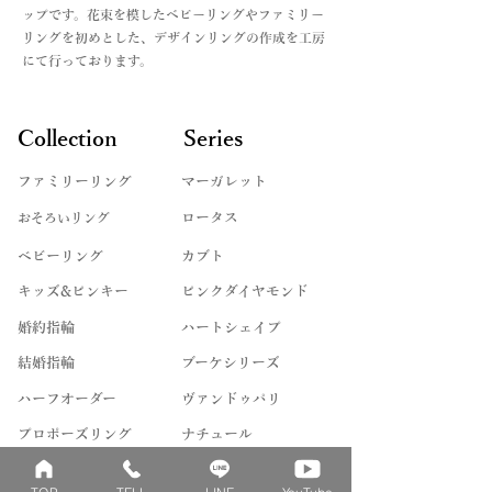
欄にてご連絡をお願いいたします。
ップです。花束を模したベビーリングやファミリー
詳しくは、Q&Aの
リングを初めとした、デザインリングの作成を工房
お支払い法について記載した記事をリ
にて行っております。
ンクよりご覧くださいませ。
Collection
Series
ファミリーリング
マーガレット
​おそろいリング
ロータス
ベビーリング
カブト
キッズ&ピンキー
ピンクダイヤモンド
婚約指輪
ハートシェイプ
結婚指輪
ブーケシリーズ
​ハーフオーダー
ヴァンドゥパリ
プロポーズリング
​ナチュール
フィロソフィー