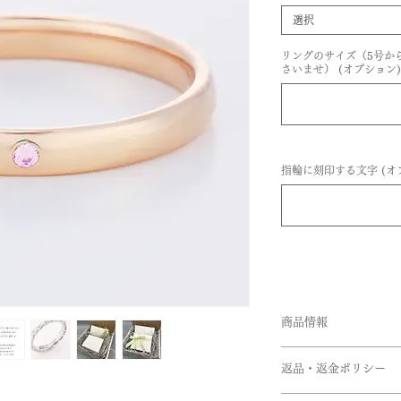
選択
リングのサイズ（5号か
さいませ） (オプション)
指輪に刻印する文字 (オプ
商品情報
品番:BBM/R11
返品・返金ポリシー
素材:SV925,K18
ド,Pt950