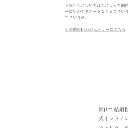
＊誕生石については石によって個
や扱いがデリケートな石もござい
ださいませ。
その他のBaseジュエリーはこちら
​岡山で結婚
式オンライ