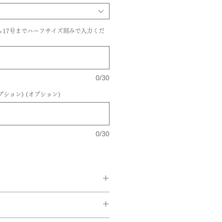
ら17号までハーフサイズ刻みで入力くだ
0/30
ション) (オプション)
0/30
イエローゴールド,K18ピンクゴール