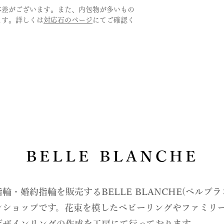
日を過ごされる場合
・アイスブルーダイ
商品手配になります
体差がございます。また、内包物が多いもの
ます。ベビーリング
・誕生石各種
考欄にてご連絡をお
ます。詳しくは
対応石のページ
にてご確認く
はなくこんなに小さ
詳しくは、Q&Aの
ようお願い致します
＊石によって取り扱
お支払い法について
はお問い合わせくだ
さいませ。
サイズゲージをご希
BELLE BLANCHE
指輪・婚約指輪を販売するBELLE BLANCHE(ベルブ
ンショップです。花束を模したベビーリングやファミリ