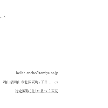
ーム
belleblanche@tomiya.co.jp
、岡山県岡山市北区表町2丁目 1−67
​特定商取引法に基づく表記