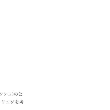
は2サイズほど大きめをおすすめし
ヤ
ので、お急ぎの場合はご注文時に備
はもともと赤ちゃんがつける指輪で
願いいたします。
かったという証です。常時付けない
。
えないサイズもございます。詳しく
記載した記事をリンクよりご覧くだ
さいませ。
望の方はこちら
ランシュ)の公
ーリングを初