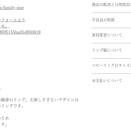
お客様のご都合によ
リング幅:約2.2mm
商品の配送と日時指定
文の際は十分お気を
s/family-ring
す。
ご注文いただいてか
石:誕生石
※サイズ直しにつき
のフォームより
不良品の取扱
ます。但し、繁忙期
1月･･･ガーネット（
きない商品もござい
ませ。
在庫があるものに関
2月･･･アメシスト（
商品到着時に必ず商
うお願い申し上げま
7f80f5155ba35d850619
ございます。お急ぎ
3月･･･アクアマリ
素材変更について
下記商品は、無料で
4月･･･ダイヤモン
使用している金属や
引渡し方法は、配送
5月･･･エメラルド（
商品到着後、７日以
リング幅について
さいませ。
配達日時指定ご希望
6月･･･ブルームー
- 申し込まれた商品
ださいませ。確認後
7月･･･ルビー（赤）
掲載しているリング
- 損傷している、汚
取扱い金属
せていただきます。
8月･･･ペリドット（
ベビーリングのサイズ
デザインにより最太
・K24(純金）
9月･･･サファイヤ（
リングのボリューム
赤ちゃんの指のサイ
・K18(イエロー・
10月･･･ピンクト
いただけたらと思い
お支払いについて
きます。
・K10(イエロー・
11月･･･ブルートパ
いませ。
ら
サイズは直径約8.5m
・Pt999(純プラチナ)
12月･･･タンザナイ
お支払いについては
ます。
・パラジウム
・オンライン上のカ
の細身のリング。主張しすぎないデザインは
ご希望によりベビー
・シルバー
＊価格は消費税10％
・オフライン決済、
のリングです。
いたします。
⓵銀行振込
石
②代引き払い
いため
ご納品には約1.5か
・ダイヤモンド
がございます。
ます。
が成長すると思いま
・ピンクダイヤ
オフライン決済の場