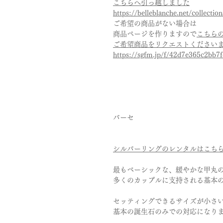
こちらへ引っ越しました
https://belleblanche.net/collection
ご希望の商品がない場合は
商品ページを作りますので
こちら
ご希望商品をリクエストください
https://sgfm.jp/f/42d7e365c2bb
バーセ
シルバーリングのレンタルはこち
最もベーシックな、緩やかな甲丸
多くのカップルに支持される基本
セッティングできるサイズが小さ
基本の誕生石のみでの対応になり