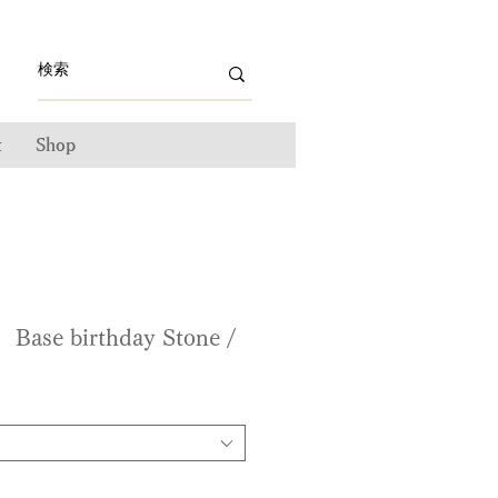
t
Shop
ase birthday Stone /