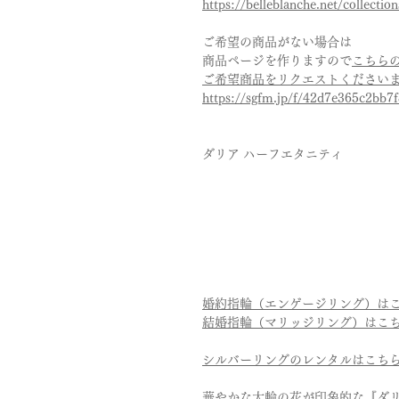
https://belleblanche.net/collection
ご希望の商品がない場合は
商品ページを作りますので
こちら
ご希望商品をリクエストください
https://sgfm.jp/f/42d7e365c2bb
ダリア ハーフエタニティ
婚約指輪（エンゲージリング）は
結婚指輪（マリッジリング）はこ
シルバーリングのレンタルはこち
華やかな大輪の花が印象的な『ダ