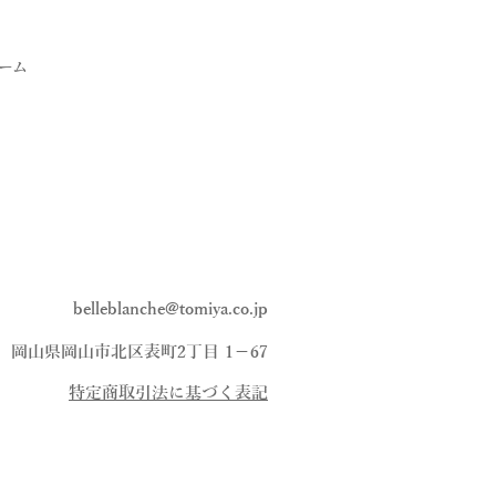
ーム
belleblanche@tomiya.co.jp
、岡山県岡山市北区表町2丁目 1−67
​特定商取引法に基づく表記