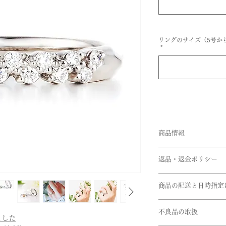
リングのサイズ（5号から
*
商品情報
品番:BOU/ER11
返品・返金ポリシー
素材:Pt950
石:ダイヤモンド
お客様のご都合によ
メレダイヤモンド:トー
商品の配送と日時指定
文の際は十分お気を
リング幅:約2.7mm
す。
ご注文いただいてか
※サイズ直しにつき
不良品の取扱
ます。但し、繁忙期
こちらの商品にはグ
ました
きない商品もござい
在庫があるものに関