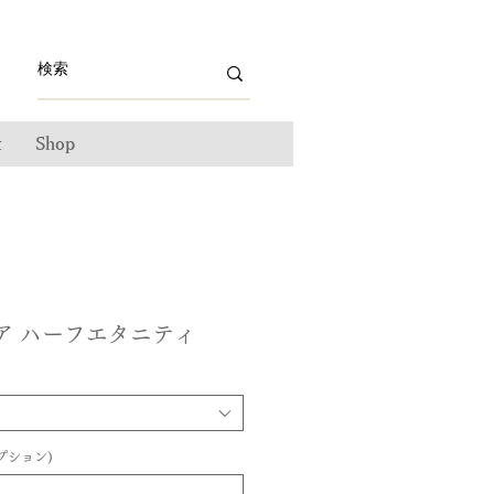
t
Shop
 ダリア ハーフエタニティ
プション)