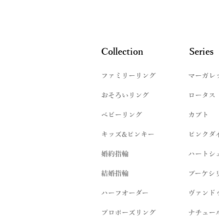
Collection
Series
ファミリーリング
マーガレ
​おそろいリング
ロータス
ベビーリング
カブト
キッズ&ピンキー
ピンクダ
婚約指輪
ハートシ
結婚指輪
ブーケシ
​ハーフオーダー
ヴァンド
プロポーズリング
​ナチュー