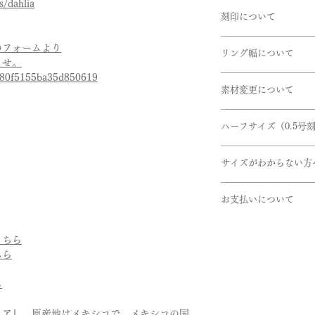
s/dahlia
商品到着時に必ず商
うお願い申し上げま
ございます。お急ぎ
※ 価格は消費税10
刻印について
下記商品は、無料で
リングの内側に、記
引渡し方法は、配送
のフォームより
商品到着後、７日以
リング幅について
ができます。
配達日時指定ご希望
ませ。
- 申し込まれた商品
EX)2020.7.7 AtoM
ださいませ。確認後
7f80f5155ba35d850619
掲載しているリング
- 損傷している、汚
せていただきます。
素材変更について
デザインにより最太
書体は「Alison」
リングのボリューム
使用している金属や
いただけたらと思い
ハーフサイズ（0.5号
やサイドメレなど石
いませ。
いませ。
ハーフサイズを希望の
サイズがわからない方
加』の選択をお願い
取扱い金属
サイズゲージの貸し
・K24(純金）
ex)
お支払いについて
ご希望の方は下記の
・K18(イエロー・
7.5号を希望の場
せ。
・K10(イエロー・
お支払いについては
サイズ → 7号
https://www.bellebl
・Pt999(純プラチナ)
こちら
・オンライン上のカ
ハーフサイズ → 0
・パラジウム
ちら
・オフライン決済、
・シルバー
⓵銀行振込
9号を希望の場合
ら
②代引き払い
サイズ → 9号
石
がございます。
ハーフサイズ → 
・ダイヤモンド
リア』。原産地はメキシコで、メキシコの国
オフライン決済の場