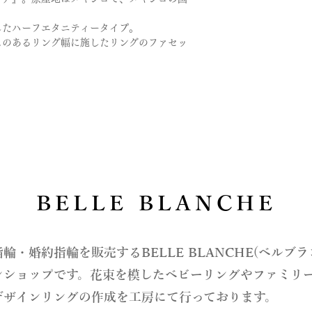
・ピンクダイヤ
商品手配になります
・アイスブルーダイ
したハーフエタニティータイプ。
考欄にてご連絡をお
・誕生石各種
ムのあるリング幅に施したリングのファセッ
詳しくは、Q&Aの
お支払い法について
＊モデルや製法によ
さいませ。
て取り扱えないサイ
わせくださいませ。
BELLE BLANCHE
指輪・婚約指輪を販売するBELLE BLANCHE(ベルブ
ンショップです。花束を模したベビーリングやファミリ
デザインリングの作成を工房にて行っております。