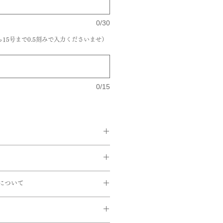
0/30
15号まで0.5刻みで入力くださいませ）
0/15
る返品・交換ができませんのでご注
タル0.18ct
について
つけの上ご注文をお願いいたしま
ら通常約1か月半前後に発送いたし
ましては、商品によってはご対応で
間中は遅れる場合がございます。
レードがつきません。
ますのでお問い合せいただきますよ
しては、数日後に発送できるものも