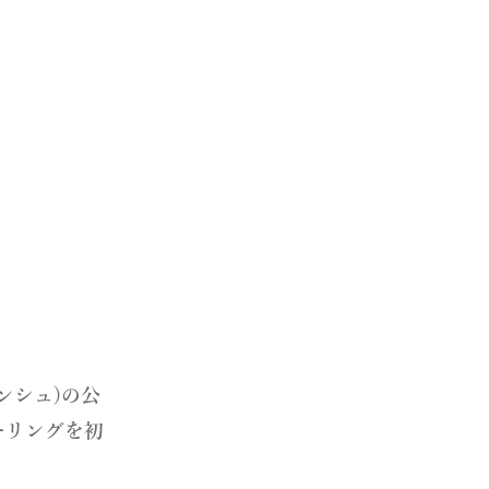
ので、お急ぎの場合はご注文時に備
ヤ
願いいたします。
記載した記事をリンクよりご覧くだ
って対応できないものや、石によっ
ズもございます。詳しくはお問い合
ランシュ)の公
ーリングを初