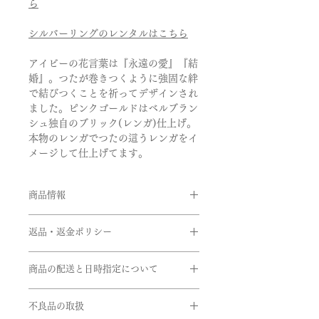
ら
シルバーリングのレンタルはこちら
アイビーの花言葉は『永遠の愛』『結
婚』。つたが巻きつくように強固な絆
で結びつくことを祈ってデザインされ
ました。ピンクゴールドはベルブラン
シュ独自のブリック(レンガ)仕上げ。
本物のレンガでつたの這うレンガをイ
メージして仕上げてます。
商品情報
男性用
返品・返金ポリシー
品番:BOU/M12
素材:Pt950/K18ピンクゴールド
お客様のご都合による返品・交換がで
(ピンクゴールド/ブリック仕上げ)
商品の配送と日時指定について
きませんのでご注文の際は十分お気を
リング幅:約4.5mm
つけの上ご注文をお願いいたします。
ご注文いただいてから通常約1か月半
※サイズ直しにつきましては、商品に
不良品の取扱
前後に発送いたします。但し、繁忙期
女性用
よってはご対応できない商品もござい