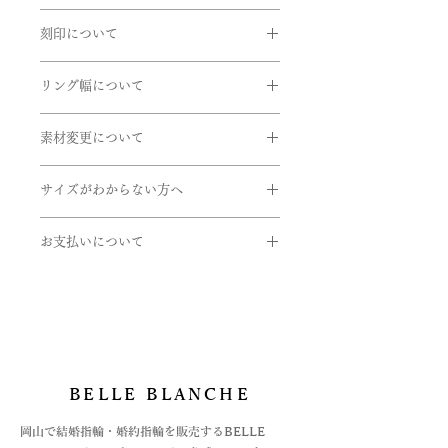
間中は遅れる場合がございます。
品番:BOU/L12
商品到着時に必ず商品をご確認くださ
ますのでお問い合せいただきますよう
在庫があるものに関しては、数日後に
素材:Pt950/K18ピンクゴールド
刻印について
い。
お願い申し上げます。
発送できるものもございます。お急ぎ
石:ダイヤモンド
下記商品は、無料で至急交換させてい
リングの内側に、記念日やイニシャル
の方はお問い合わせくださいませ。
メレダイヤモンド:0.07ct
ただきます。
リング幅について
など刻印することができます。
リング幅:約4.0mm
EX)2020.7.7 AtoM
引渡し方法は、配送処理（クロネコヤ
掲載しているリング幅は主だったリン
商品到着後、７日以内に弊社までご返
マト）とします。
男性用はピンクゴールド部分にブリッ
素材変更について
グ幅になります。デザインにより最太
送ください。
書体は「Alison」、文字数30文字まで
配達日時指定ご希望の場合は備考欄に
ク仕上げが施されております。プラチ
値や最細値があるものがあります。リ
- 申し込まれた商品と届いた商品が異
使用している金属や石の変更をご希望
になります。
ご希望をご入力くださいませ。確認
ナ、イエローゴールド、ピンクゴール
ングのボリュームを想像する目安とし
なっている場合
サイズがわからない方へ
の方はご連絡くださいませ。
後、弊社よりお客様へ確認のご連絡さ
ドなどへの素材変更や仕上げの変更な
てご参考にしていただけたらと思いま
- 損傷している、汚れている商品
せていただきます。
どはお問い合わせくださいませ。同じ
サイズゲージの貸し出しをしておりま
す。詳しくはお問い合わせくださいま
取扱い金属
シリーズのエンゲージもございます。
お支払いについて
す。
せ。
・K24(純金）
こちらをご希望の方もお問い合わせを
ご希望の方は下記のフォームよりお申
お支払いについては
・K18(イエロー・ピンク・ホワイト)
お願いいたします。
し込みくださいませ。
・オンライン上のカード決済と
・K10(イエロー・ピンク・ホワイト)
https://www.belleblanche.jp/ring-
・オフライン決済、2種
・Pt999(純プラチナ)
※ 表示価格は消費税10％を含みます
gauge
⓵銀行振込
・パラジウム
②代引き払い
・シルバー
がございます。
BELLE BLANCHE
オフライン決済の場合は、お支払方法
石
が決まってからの商品手配になります
・ダイヤモンド
​岡山で結婚指輪・婚約指輪を販売するBELLE
ので、お急ぎの場合はご注文時に備考