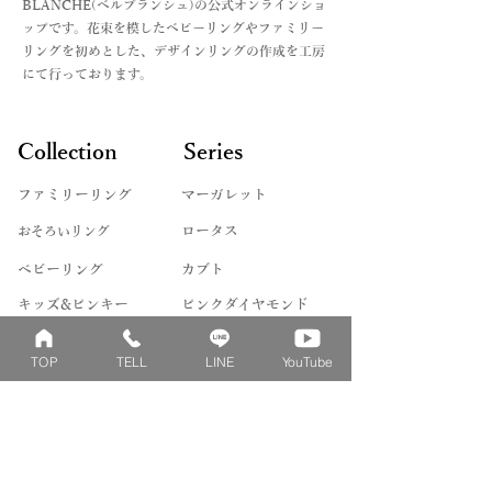
・ピンクダイヤ
BLANCHE(ベルブランシュ)の公式オンラインショ
欄にてご連絡をお願いいたします。
・アイスブルーダイヤ
ップです。花束を模したベビーリングやファミリー
詳しくは、Q&Aの
・誕生石各種
リングを初めとした、デザインリングの作成を工房
お支払い法について記載した記事をリ
にて行っております。
ンクよりご覧くださいませ。
＊モデルや製法によって対応できない
ものや、石によって取り扱えないサイ
ズもございます。素材の組み合わせが
Collection
Series
できないものがあります。詳しくはお
問い合わせくださいませ。
ファミリーリング
マーガレット
​おそろいリング
ロータス
ベビーリング
カブト
キッズ&ピンキー
ピンクダイヤモンド
婚約指輪
ハートシェイプ
TOP
TELL
LINE
YouTube
結婚指輪
ブーケシリーズ
​ハーフオーダー
ヴァンドゥパリ
プロポーズリング
​ナチュール
フィロソフィー