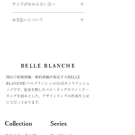
す。詳しくはお問い合わせくださいま
サイズがわからない方へ
イズの『0.5号追加』の選択をお願い
せ。
取扱い金属
いたします。
サイズゲージの貸し出しをしておりま
・K24(純金）
お支払いについて
す。
・K18(イエロー・ピンク・ホワイト)
ex)
ご希望の方は下記のフォームよりお申
・K10(イエロー・ピンク・ホワイト)
お支払いについては
7.5号を希望の場合
し込みくださいませ。
・Pt999(純プラチナ)
・オンライン上のカード決済と
サイズ → 7号
https://www.belleblanche.jp/ring-
・パラジウム
・オフライン決済、2種
ハーフサイズ → 0.5号追加
gauge
・シルバー
⓵銀行振込
②代引き払い
9号を希望の場合
石
がございます。
サイズ → 9号
BELLE BLANCHE
・ダイヤモンド
オフライン決済の場合は、お支払方法
ハーフサイズ → 希望しない
・ピンクダイヤ
が決まってからの商品手配になります
​岡山で結婚指輪・婚約指輪を販売するBELLE
・アイスブルーダイヤ
ので、お急ぎの場合はご注文時に備考
BLANCHE(ベルブランシュ)の公式オンラインショ
・誕生石各種
欄にてご連絡をお願いいたします。
ップです。花束を模したベビーリングやファミリー
詳しくは、Q&Aの
リングを初めとした、デザインリングの作成を工房
＊モデルや製法によって対応できない
お支払い法について記載した記事をリ
にて行っております。
ものや、石によって取り扱えないサイ
ンクよりご覧くださいませ。
ズもございます。詳しくはお問い合わ
せくださいませ。
Collection
Series