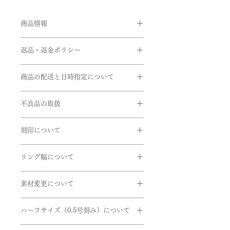
商品情報
品番:BEG/R128
返品・返金ポリシー
素材:Pt950/K18ピンクゴールド(ダイ
ヤを留めている爪部分)
お客様のご都合による返品・交換がで
石:ピンクサファイヤ
商品の配送と日時指定について
きませんのでご注文の際は十分お気を
品質:0.20ctサイズ(約3.8ミリ）
つけの上ご注文をお願いいたします。
ご注文いただいてから通常約1か月半
※サイズ直しにつきましては、商品に
不良品の取扱
前後に発送いたします。但し、繁忙期
リング幅:約2.0mm
よってはご対応できない商品もござい
間中は遅れる場合がございます。
商品到着時に必ず商品をご確認くださ
ますのでお問い合せいただきますよう
在庫があるものに関しては、数日後に
こちらは鑑別書がつかないものになり
刻印について
い。
お願い申し上げます。
発送できるものもございます。お急ぎ
ます。
下記商品は、無料で至急交換させてい
リングの内側に、記念日やイニシャル
の方はお問い合わせくださいませ。
ご希望の方は有料にてお付けすること
ただきます。
リング幅について
など刻印することができます。
ができますのでお申し付けくださいま
EX)2020.7.7 AtoM
引渡し方法は、配送処理（クロネコヤ
せ。
掲載しているリング幅は主だったリン
商品到着後、７日以内に弊社までご返
マト）とします。
素材変更について
グ幅になります。デザインにより最太
送ください。
書体は「Alison」、文字数15文字まで
配達日時指定ご希望の場合は備考欄に
※ 価格は消費税10％を含みます。
値や最細値があるものがあります。リ
- 申し込まれた商品と届いた商品が異
使用している金属やダイヤのグレー
になります。
ご希望をご入力くださいませ。確認
ングのボリュームを想像する目安とし
なっている場合
ハーフサイズ（0.5号刻み）について
ド、センターダイヤやなど石の変更を
後、弊社よりお客様へ確認のご連絡さ
てご参考にしていただけたらと思いま
- 損傷している、汚れている商品
ご希望の方はご連絡くださいませ。
せていただきます。
ハーフサイズを希望の方は、ハーフサ