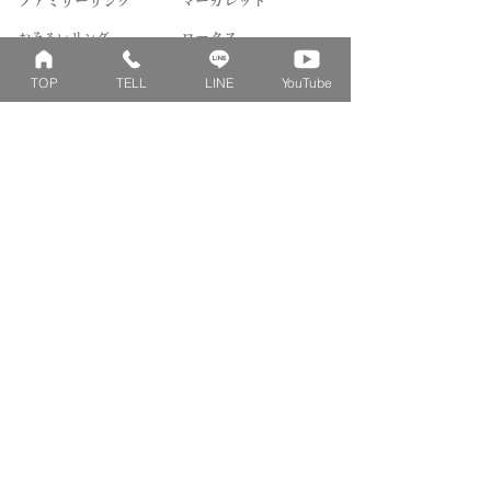
ファミリーリング
マーガレット
​おそろいリング
ロータス
ベビーリング
カブト
TOP
TELL
LINE
YouTube
キッズ&ピンキー
ピンクダイヤモンド
婚約指輪
ハートシェイプ
結婚指輪
ブーケシリーズ
​ハーフオーダー
ヴァンドゥパリ
プロポーズリング
​ナチュール
フィロソフィー
デザートオブライフ
フォージドリング
ファッション＆グッズ
Concept
Contact