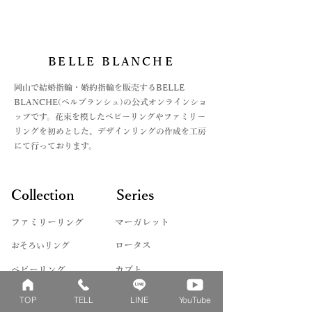
https://www.belleblanche.jp/ring-
・パラジウム
・オフライン決済、2種
ハーフサイズ → 0.5号追加
gauge
・シルバー
⓵銀行振込
②代引き払い
9号を希望の場合
石
がございます。
サイズ → 9号
BELLE BLANCHE
・ダイヤモンド
オフライン決済の場合は、お支払方法
ハーフサイズ → 希望しない
・ピンクダイヤ
が決まってからの商品手配になります
​岡山で結婚指輪・婚約指輪を販売するBELLE
・アイスブルーダイヤ
ので、お急ぎの場合はご注文時に備考
BLANCHE(ベルブランシュ)の公式オンラインショ
・誕生石各種
欄にてご連絡をお願いいたします。
ップです。花束を模したベビーリングやファミリー
詳しくは、Q&Aの
リングを初めとした、デザインリングの作成を工房
＊モデルや製法によって対応できない
お支払い法について記載した記事をリ
にて行っております。
ものや、石によって取り扱えないサイ
ンクよりご覧くださいませ。
ズもございます。詳しくはお問い合わ
せくださいませ。
Collection
Series
ファミリーリング
マーガレット
​おそろいリング
ロータス
ベビーリング
カブト
キッズ&ピンキー
ピンクダイヤモンド
TOP
TELL
LINE
YouTube