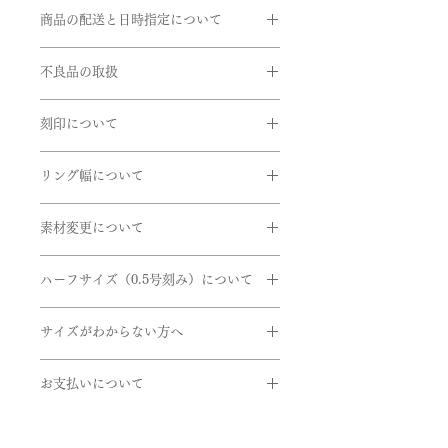
お客様のご都合による返品・交換がで
リング幅:約1.8mm
商品の配送と日時指定について
きませんのでご注文の際は十分お気を
つけの上ご注文をお願いいたします。
ご注文いただいてから通常約1か月半
※ 表示価格は消費税10％を含みます
※サイズ直しにつきましては、商品に
不良品の取扱
前後に発送いたします。但し、繁忙期
よってはご対応できない商品もござい
間中は遅れる場合がございます。
商品到着時に必ず商品をご確認くださ
ますのでお問い合せいただきますよう
在庫があるものに関しては、数日後に
刻印について
い。
お願い申し上げます。
発送できるものもございます。お急ぎ
下記商品は、無料で至急交換させてい
リングの内側に、記念日やイニシャル
の方はお問い合わせくださいませ。
ただきます。
リング幅について
など刻印することができます。
EX)2020.7.7 AtoM
引渡し方法は、配送処理（クロネコヤ
掲載しているリング幅は主だったリン
商品到着後、７日以内に弊社までご返
マト）とします。
素材変更について
グ幅になります。デザインにより最太
送ください。
書体は「Alison」、文字数30文字まで
配達日時指定ご希望の場合は備考欄に
値や最細値があるものがあります。リ
- 申し込まれた商品と届いた商品が異
使用している金属やダイヤのグレー
になります。
ご希望をご入力くださいませ。確認
ングのボリュームを想像する目安とし
なっている場合
ハーフサイズ（0.5号刻み）について
ド、石の変更をご希望の方はご連絡く
後、弊社よりお客様へ確認のご連絡さ
てご参考にしていただけたらと思いま
- 損傷している、汚れている商品
ださいませ。
せていただきます。
ハーフサイズを希望の方は、ハーフサ
す。詳しくはお問い合わせくださいま
サイズがわからない方へ
イズの『0.5号追加』の選択をお願い
せ。
取扱い金属
いたします。
サイズゲージの貸し出しをしておりま
・K24(純金）
お支払いについて
す。
・K18(イエロー・ピンク・ホワイト)
ex)
ご希望の方は下記のフォームよりお申
・K10(イエロー・ピンク・ホワイト)
お支払いについては
7.5号を希望の場合
し込みくださいませ。
・Pt999(純プラチナ)
・オンライン上のカード決済と
サイズ → 7号