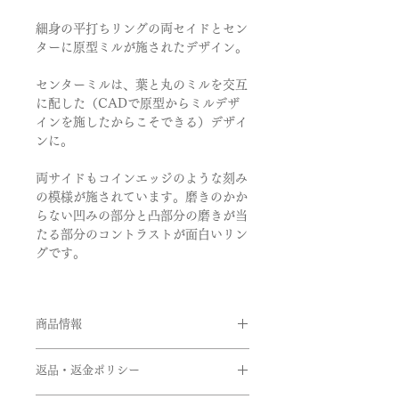
細身の平打ちリングの両セイドとセン
ターに原型ミルが施されたデザイン。
センターミルは、葉と丸のミルを交互
に配した（CADで原型からミルデザ
インを施したからこそできる）デザイ
ンに。
両サイドもコインエッジのような刻み
の模様が施されています。磨きのかか
らない凹みの部分と凸部分の磨きが当
たる部分のコントラストが面白いリン
グです。
商品情報
品番:BBM/R17
返品・返金ポリシー
素材:Pt950,K18イエローゴールド,
K18ピンクゴールド