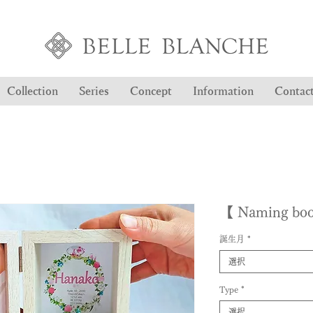
Collection
Series
Concept
Information
Contac
【 Naming 
誕生月
*
選択
Type
*
選択