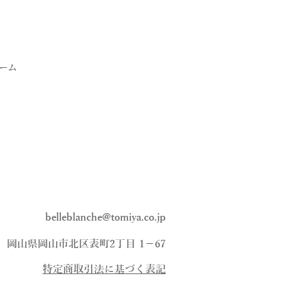
ーム
belleblanche@tomiya.co.jp
、岡山県岡山市北区表町2丁目 1−67
​特定商取引法に基づく表記