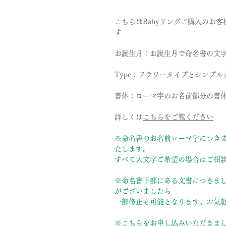
こちらはBabyリングご購入のお
す
お誕生月：お誕生月で命名書の文
Type：フラワータイプとシンプ
書体：ローマ字のお名前部分の書体
詳しくは
こちらをご覧ください
※命名書のお名前ローマ字につき
たします。
すべて大文字ご希望の場合はご相
※命名書下部にある文書につきまして
がございましたら
一部修正も可能となります。お気
※こちらをお申し込みいただきま