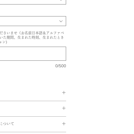
ださいませ（お名前日本語＆アルファベ
いた期間、生まれた時刻、生まれたとき
ョン)
0/500
ングケース
返品は受けておりません。
について