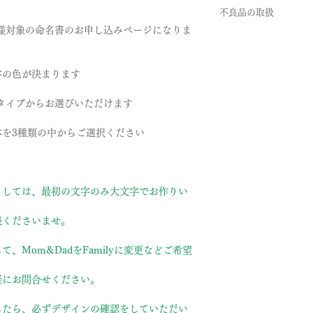
ご注文いただいてか
不良品の取扱
ます。10日以降の
客様対象の命名書のお申し込みページになりま
す。但し、在庫切れ
商品到着時に必ず商
ます。
下記商品は、無料で
グッツについては、
字の色が決まります
させていただきます
商品到着後、７日以
いたします）
- 申し込まれた商品
ルタイプからお選びいただけます
- 損傷している、汚
引渡し方法は、配送
を3種類の中からご選択ください
配達日時指定ご希望
ださいませ。確認後
せていただきます。
ましては、最初の文字のみ大文字でお作りい
談くださいませ。
、Mom&DadをFamilyに変更などご希望
軽にお問合せください。
したら、必ずデザインの確認をしていただい