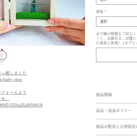
書体
*
選択
お子様の情報をご記入く
ット、お誕生日、お腹に
の身長と体重） (オプシ
引っ越しました
ns/baby-ring
のフォームより
商品情報
ませ。
7f80f5155ba35d850619
命名書付きベビーリ
返品・返金ポリシー
納品用ケースの為、
商品の配送と日時指定