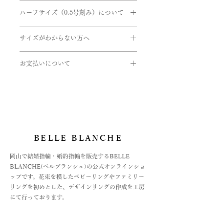
値や最細値があるものがあります。リ
送ください。
使用している金属の変更をご希望の方
になります。
ご希望をご入力くださいませ。確認
ングのボリュームを想像する目安とし
- 申し込まれた商品と届いた商品が異
ハーフサイズ（0.5号刻み）について
はご連絡くださいませ。
後、弊社よりお客様へ確認のご連絡さ
てご参考にしていただけたらと思いま
なっている場合
せていただきます。
ハーフサイズを希望の方は、ハーフサ
す。詳しくはお問い合わせくださいま
- 損傷している、汚れている商品
取扱い金属
サイズがわからない方へ
イズの『0.5号追加』の選択をお願い
せ。
・K24(純金）
いたします。
サイズゲージの貸し出しをしておりま
・K18(イエロー・ピンク・ホワイト)
お支払いについて
す。
・K10(イエロー・ピンク・ホワイト)
ex)
ご希望の方は下記のフォームよりお申
・Pt999(純プラチナ)
お支払いについては
7.5号を希望の場合
し込みくださいませ。
・パラジウム
・オンライン上のカード決済と
サイズ → 7号
https://www.belleblanche.jp/ring-
・シルバー
・オフライン決済、2種
ハーフサイズ → 0.5号追加
gauge
⓵銀行振込
石
②代引き払い
9号を希望の場合
・ダイヤモンド
がございます。
サイズ → 9号
BELLE BLANCHE
・ピンクダイヤ
オフライン決済の場合は、お支払方法
ハーフサイズ → 希望しない
・アイスブルーダイヤ
が決まってからの商品手配になります
​岡山で結婚指輪・婚約指輪を販売するBELLE
・誕生石各種
ので、お急ぎの場合はご注文時に備考
BLANCHE(ベルブランシュ)の公式オンラインショ
欄にてご連絡をお願いいたします。
ップです。花束を模したベビーリングやファミリー
＊素材の組み合わせによって対応でき
詳しくは、Q&Aの
リングを初めとした、デザインリングの作成を工房
ないものや、おつくりできないサイズ
お支払い法について記載した記事をリ
にて行っております。
ございます。詳しくはお問い合わせく
ンクよりご覧くださいませ。
ださいませ。