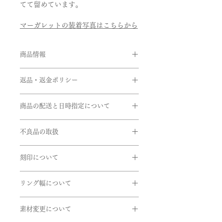
てて留めています。
マーガレットの装着写真はこちらから
商品情報
素材:K18ピンクゴールド
返品・返金ポリシー
インサイド:カボションルビー
リング幅:約3.5mm
お客様のご都合による返品・交換がで
商品の配送と日時指定について
きませんのでご注文の際は十分お気を
※ 価格は消費税10％を含みます。
つけの上ご注文をお願いいたします。
ご注文いただいてから通常約1か月半
※サイズ直しにつきましては、商品に
不良品の取扱
前後に発送いたします。但し、繁忙期
よってはご対応できない商品もござい
間中は遅れる場合がございます。
商品到着時に必ず商品をご確認くださ
ますのでお問い合せいただきますよう
在庫があるものに関しては、数日後に
刻印について
い。
お願い申し上げます。
発送できるものもございます。お急ぎ
下記商品は、無料で至急交換させてい
リングの内側に、記念日やイニシャル
の方はお問い合わせくださいませ。
ただきます。
リング幅について
など刻印することができます。
EX)2020.7.7 AtoM
引渡し方法は、配送処理（クロネコヤ
掲載しているリング幅は主だったリン
マト）とします。
素材変更について
グ幅になります。デザインにより最太
商品到着後、７日以内に弊社までご返
書体は「Alison」、文字数30文字まで
配達日時指定ご希望の場合は備考欄に