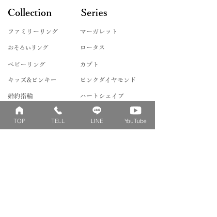
Collection
Series
ファミリーリング
マーガレット
​おそろいリング
ロータス
ベビーリング
カブト
キッズ&ピンキー
ピンクダイヤモンド
婚約指輪
ハートシェイプ
結婚指輪
ブーケシリーズ
TOP
TELL
LINE
YouTube
​ハーフオーダー
ヴァンドゥパリ
プロポーズリング
​ナチュール
フィロソフィー
デザートオブライフ
フォージドリング
ファッション＆グッズ