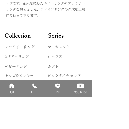
欄にてご連絡をお願いいたします。
ップです。花束を模したベビーリングやファミリー
詳しくは、Q&Aの
＊モデルや製法によって対応できない
リングを初めとした、デザインリングの作成を工房
お支払い法について記載した記事をリ
ものや、石によって取り扱えないサイ
にて行っております。
ンクよりご覧くださいませ。
ズもございます。詳しくはお問い合わ
せくださいませ。
Collection
Series
ファミリーリング
マーガレット
​おそろいリング
ロータス
ベビーリング
カブト
キッズ&ピンキー
ピンクダイヤモンド
婚約指輪
ハートシェイプ
TOP
TELL
LINE
YouTube
結婚指輪
ブーケシリーズ
​ハーフオーダー
ヴァンドゥパリ
プロポーズリング
​ナチュール
フィロソフィー