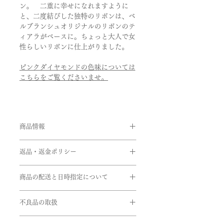
ン。 二重に幸せになれますように
と、二度結びした独特のリボンは、ベ
ルブランシュオリジナルのリボンのテ
ィアラがベースに。ちょっと大人で女
性らしいリボンに仕上がりました。
ピンクダイヤモンドの色味については
こちらをご覧くださいませ。
商品情報
品番:RUB/R03W/P1
返品・返金ポリシー
素材:Pt950
石:ピンクダイヤモンド,ダイヤモンド
お客様のご都合による返品・交換がで
品質:ファンシービビッドピンク
商品の配送と日時指定について
きませんのでご注文の際は十分お気を
ピンクダイヤモンド0.15ct ダイヤモ
つけの上ご注文をお願いいたします。
ご注文いただいてから通常約1か月半
ンド0.1ct
※サイズ直しにつきましては、商品に
不良品の取扱
前後に発送いたします。但し、繁忙期
リング幅:約2.0mm
よってはご対応できない商品もござい
間中は遅れる場合がございます。
センターはピンクダイヤになり色味や