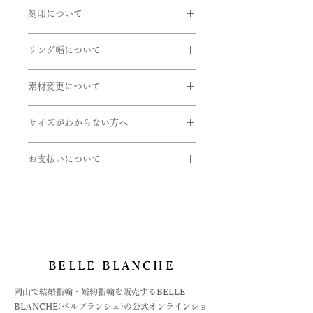
商品到着時に必ず商品をご確認くださ
ますのでお問い合せいただきますよう
在庫があるものに関しては、数日後に
ご予算でお選びいただけますのでご相
刻印について
い。
お願い申し上げます。
発送できるものもございます。お急ぎ
談くださいませ。
下記商品は、無料で至急交換させてい
リングの内側に、記念日やイニシャル
の方はお問い合わせくださいませ。
メインの石はパソコンでの着色になる
ただきます。
リング幅について
など刻印することができます。
ので
EX)2020.7.7 AtoM
引渡し方法は、配送処理（クロネコヤ
色味は少し変わります。
掲載しているリング幅は主だったリン
商品到着後、７日以内に弊社までご返
マト）とします。
※ 価格は消費税10％を含みます
素材変更について
グ幅になります。デザインにより最太
送ください。
書体は「Alison」、文字数30文字まで
配達日時指定ご希望の場合は備考欄に
値や最細値があるものがあります。リ
- 申し込まれた商品と届いた商品が異
使用している金属や石の変更をご希望
になります。
ご希望をご入力くださいませ。確認
ングのボリュームを想像する目安とし
なっている場合
サイズがわからない方へ
の方はご連絡くださいませ。
後、弊社よりお客様へ確認のご連絡さ
てご参考にしていただけたらと思いま
- 損傷している、汚れている商品
せていただきます。
サイズゲージの貸し出しをしておりま
す。詳しくはお問い合わせくださいま
取扱い金属
お支払いについて
す。
せ。
・K24(純金）
ご希望の方は下記のフォームよりお申
お支払いについては
・K18(イエロー・ピンク・ホワイト)
し込みくださいませ。
・オンライン上のカード決済と
・K10(イエロー・ピンク・ホワイト)
https://www.belleblanche.jp/ring-
・オフライン決済、2種
・Pt999(純プラチナ)
gauge
⓵銀行振込
②代引き払い
石
がございます。
・ダイヤモンド
BELLE BLANCHE
オフライン決済の場合は、お支払方法
・ピンクダイヤ
が決まってからの商品手配になります
・アイスブルーダイヤ
​岡山で結婚指輪・婚約指輪を販売するBELLE
ので、お急ぎの場合はご注文時に備考
・誕生石各種
BLANCHE(ベルブランシュ)の公式オンラインショ