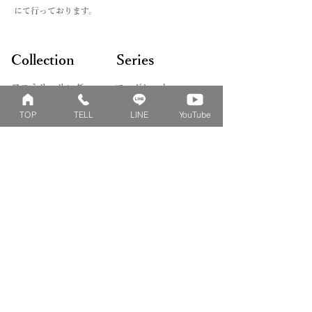
お支払い法について記載した記事をリ
・アイスブルーダイヤ
にて行っております。
ンクよりご覧くださいませ。
・誕生石各種
＊モデルや製法によって対応できない
Collection
Series
ものや、石によって取り扱えないサイ
ズもございます。詳しくはお問い合わ
ファミリーリング
マーガレット
せくださいませ。
​おそろいリング
ロータス
TOP
TELL
LINE
YouTube
ベビーリング
カブト
キッズ&ピンキー
ピンクダイヤモンド
婚約指輪
ハートシェイプ
結婚指輪
ブーケシリーズ
​ハーフオーダー
ヴァンドゥパリ
プロポーズリング
​ナチュール
フィロソフィー
デザートオブライフ