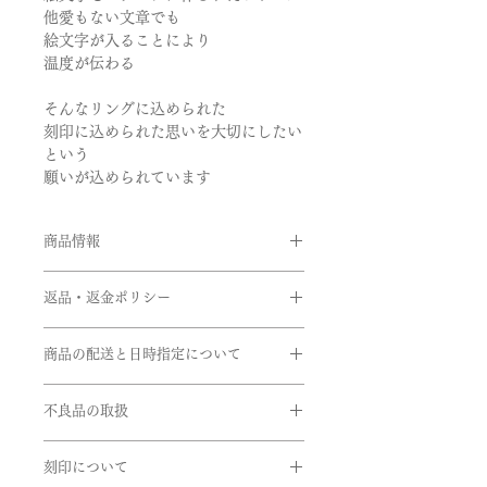
他愛もない文章でも
絵文字が入ることにより
温度が伝わる
そんなリングに込められた
刻印に込められた思いを大切にしたい
という
願いが込められています
商品情報
品番：SMI/R01
返品・返金ポリシー
素材:Pt950,K18イエローゴールド､
K18ピンクゴールド
お客様のご都合による返品・交換がで
石:誕生石
商品の配送と日時指定について
きませんのでご注文の際は十分お気を
1月･･･ガーネット（赤）
つけの上ご注文をお願いいたします。
ご注文いただいてから通常約1か月半
2月･･･アメシスト（紫）
※サイズ直しにつきましては、商品に
不良品の取扱
前後に発送いたします。但し、繁忙期
3月･･･アクアマリン（水色）
よってはご対応できない商品もござい
間中は遅れる場合がございます。
4月･･･ダイヤモンド（透明）
商品到着時に必ず商品をご確認くださ
ますのでお問い合せいただきますよう
在庫があるものに関しては、数日後に
5月･･･エメラルド（緑）
刻印について
い。
お願い申し上げます。
発送できるものもございます。お急ぎ