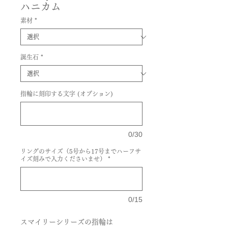
ハニカム
素材
*
誕生石
*
指輪に刻印する文字 (オプション)
0/30
リングのサイズ（5号から17号までハーフサ
イズ刻みで入力くださいませ）
*
0/15
スマイリーシリーズの指輪は