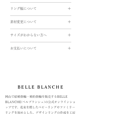
6月･･･ブルームーンストーン（乳白
下記商品は、無料で至急交換させてい
リングの内側に、記念日やイニシャル
の方はお問い合わせくださいませ。
色）
ただきます。
リング幅について
など刻印することができます。
7月･･･ルビー（赤）
EX)2020.7.7 AtoM
引渡し方法は、配送処理（クロネコヤ
8月･･･ペリドット（黄緑）
掲載しているリング幅は主だったリン
商品到着後、７日以内に弊社までご返
マト）とします。
9月･･･サファイヤ（青）
素材変更について
グ幅になります。デザインにより最太
送ください。
書体は「Alison」、文字数15文字まで
配達日時指定ご希望の場合は備考欄に
10月･･･ピンクトルマリン（ピンク）
値や最細値があるものがあります。リ
- 申し込まれた商品と届いた商品が異
使用している金属やダイヤのグレー
になります。
ご希望をご入力くださいませ。確認
11月･･･ブルートパーズ（水色）
ングのボリュームを想像する目安とし
なっている場合
サイズがわからない方へ
ド、センターダイヤやサイドメレなど
後、弊社よりお客様へ確認のご連絡さ
12月･･･タンザナイト（青紫）
てご参考にしていただけたらと思いま
- 損傷している、汚れている商品
石の変更をご希望の方はご連絡くださ
せていただきます。
メレダイヤモンド:トータル約0.05ct
サイズゲージの貸し出しをしておりま
す。詳しくはお問い合わせくださいま
いませ。
リング幅:約1.2mm
お支払いについて
す。
せ。
※ 価格は消費税10％を含みます。
ご希望の方は下記のフォームよりお申
お支払いについては
取扱い金属
し込みくださいませ。
・オンライン上のカード決済と
・K24(純金）
https://www.belleblanche.jp/ring-
・オフライン決済、2種
・K18(イエロー・ピンク・ホワイト)
gauge
⓵銀行振込
・K10(イエロー・ピンク・ホワイト)
②代引き払い
・Pt999(純プラチナ)
がございます。
・パラジウム
BELLE BLANCHE
オフライン決済の場合は、お支払方法
・シルバー
が決まってからの商品手配になります
​岡山で結婚指輪・婚約指輪を販売するBELLE
ので、お急ぎの場合はご注文時に備考
石
BLANCHE(ベルブランシュ)の公式オンラインショ
欄にてご連絡をお願いいたします。
・ダイヤモンド
ップです。花束を模したベビーリングやファミリー
詳しくは、Q&Aの
・ピンクダイヤ
リングを初めとした、デザインリングの作成を工房