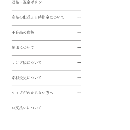
返品・返金ポリシー
素材:Pt950,K18イエローゴールド､
K18ピンクゴールド,シルバー
お客様のご都合による返品・交換がで
石:誕生石
商品の配送と日時指定について
きませんのでご注文の際は十分お気を
1月･･･ガーネット（赤）
つけの上ご注文をお願いいたします。
ご注文いただいてから通常約1か月半
2月･･･アメシスト（紫）
※サイズ直しにつきましては、商品に
不良品の取扱
前後に発送いたします。但し、繁忙期
3月･･･アクアマリン（水色）
よってはご対応できない商品もござい
間中は遅れる場合がございます。
4月･･･ダイヤモンド（透明）
商品到着時に必ず商品をご確認くださ
ますのでお問い合せいただきますよう
在庫があるものに関しては、数日後に
5月･･･エメラルド（緑）
刻印について
い。
お願い申し上げます。
発送できるものもございます。お急ぎ
6月･･･ブルームーンストーン（乳白
下記商品は、無料で至急交換させてい
リングの内側に、記念日やイニシャル
の方はお問い合わせくださいませ。
色）
ただきます。
リング幅について
など刻印することができます。
7月･･･ルビー（赤）
EX)2020.7.7 AtoM
引渡し方法は、配送処理（クロネコヤ
8月･･･ペリドット（黄緑）
掲載しているリング幅は主だったリン
商品到着後、７日以内に弊社までご返
マト）とします。
9月･･･サファイヤ（青）
素材変更について
グ幅になります。デザインにより最太
送ください。
書体は「Alison」、文字数15文字まで
配達日時指定ご希望の場合は備考欄に
10月･･･ピンクトルマリン（ピンク）
値や最細値があるものがあります。リ
- 申し込まれた商品と届いた商品が異
使用している金属やダイヤのグレー
になります。
ご希望をご入力くださいませ。確認
11月･･･ブルートパーズ（水色）
ングのボリュームを想像する目安とし
なっている場合
サイズがわからない方へ
ド、センターダイヤやサイドメレなど
後、弊社よりお客様へ確認のご連絡さ
12月･･･タンザナイト（青紫）
てご参考にしていただけたらと思いま
- 損傷している、汚れている商品
石の変更をご希望の方はご連絡くださ
せていただきます。
上記以外の石や素材のご希望がござい
サイズゲージの貸し出しをしておりま
す。詳しくはお問い合わせくださいま
いませ。
ましたらお問い合わせくださいませ。
お支払いについて
す。
せ。
ご希望の方は下記のフォームよりお申
お支払いについては
取扱い金属
リング幅:約1.2mm
し込みくださいませ。
・オンライン上のカード決済と
・K24(純金）
※ 価格は消費税10％を含みます。
https://www.belleblanche.jp/ring-