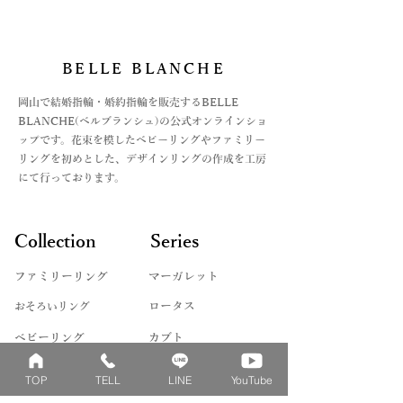
・オフライン決済、2種
・K18(イエロー・ピンク・ホワイト)
gauge
⓵銀行振込
・K10(イエロー・ピンク・ホワイト)
②代引き払い
・Pt999(純プラチナ)
がございます。
・パラジウム
BELLE BLANCHE
オフライン決済の場合は、お支払方法
・シルバー
が決まってからの商品手配になります
​岡山で結婚指輪・婚約指輪を販売するBELLE
ので、お急ぎの場合はご注文時に備考
石
BLANCHE(ベルブランシュ)の公式オンラインショ
欄にてご連絡をお願いいたします。
・ダイヤモンド
ップです。花束を模したベビーリングやファミリー
詳しくは、Q&Aの
・ピンクダイヤ
リングを初めとした、デザインリングの作成を工房
お支払い法について記載した記事をリ
・アイスブルーダイヤ
にて行っております。
ンクよりご覧くださいませ。
・誕生石各種
＊モデルや製法によって対応できない
Collection
Series
ものや、石によって取り扱えないサイ
ズもございます。詳しくはお問い合わ
ファミリーリング
マーガレット
せくださいませ。
​おそろいリング
ロータス
ベビーリング
カブト
キッズ&ピンキー
ピンクダイヤモンド
TOP
TELL
LINE
YouTube
婚約指輪
ハートシェイプ