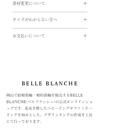
マト）とします。
4月･･･ダイヤモンド（透明）
素材変更について
グ幅になります。デザインにより最太
送ください。
書体は「Alison」、文字数30文字まで
配達日時指定ご希望の場合は備考欄に
5月･･･エメラルド（緑）
値や最細値があるものがあります。リ
- 申し込まれた商品と届いた商品が異
使用している金属やダイヤのグレー
になります。
ご希望をご入力くださいませ。確認
6月･･･ブルームーンストーン（乳白
ングのボリュームを想像する目安とし
なっている場合
サイズがわからない方へ
ド、石の変更をご希望の方はご連絡く
後、弊社よりお客様へ確認のご連絡さ
色）
てご参考にしていただけたらと思いま
- 損傷している、汚れている商品
ださいませ。
せていただきます。
7月･･･ルビー（赤）
サイズゲージの貸し出しをしておりま
す。詳しくはお問い合わせくださいま
8月･･･ペリドット（黄緑）
お支払いについて
す。
せ。
取扱い金属
9月･･･サファイヤ（青）
ご希望の方は下記のフォームよりお申
お支払いについては
・K24(純金）
10月･･･ピンクトルマリン（ピンク）
し込みくださいませ。
・オンライン上のカード決済と
・K18(イエロー・ピンク・ホワイト)
11月･･･ブルートパーズ（水色）
https://www.belleblanche.jp/ring-
・オフライン決済、2種
・K10(イエロー・ピンク・ホワイト)
12月･･･タンザナイト（青紫）
gauge
⓵銀行振込
・Pt999(純プラチナ)
上記以外の石や素材のご希望がござい
②代引き払い
・パラジウム
ましたらお問い合わせくださいませ。
がございます。
・シルバー
BELLE BLANCHE
オフライン決済の場合は、お支払方法
ダイヤのセッティングも変更でき、細
が決まってからの商品手配になります
石
いタイプ（女性用）のダイヤ無や、ダ
​岡山で結婚指輪・婚約指輪を販売するBELLE
ので、お急ぎの場合はご注文時に備考
・ダイヤモンド
イヤのセッティングを増やすことがで
BLANCHE(ベルブランシュ)の公式オンラインショ
欄にてご連絡をお願いいたします。
・ピンクダイヤ
きます。ご希望の方はお問い合わせく
ップです。花束を模したベビーリングやファミリー
詳しくは、Q&Aの
・アイスブルーダイヤ
ださいませ。
リングを初めとした、デザインリングの作成を工房
お支払い法について記載した記事をリ
・誕生石各種
にて行っております。
ンクよりご覧くださいませ。
※ 表示価格は消費税10％を含みます
＊モデルや製法によって対応できない
ものや、石によって取り扱えないサイ