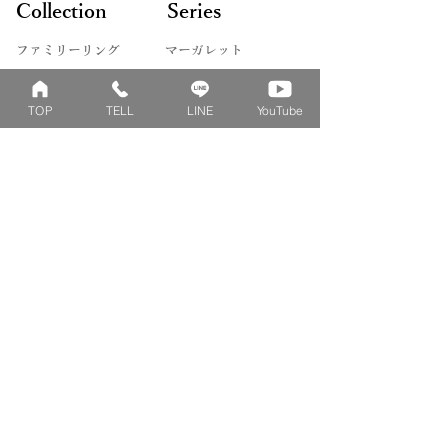
Collection
Series
ズもございます。詳しくはお問い合わ
せくださいませ。
ファミリーリング
マーガレット
​おそろいリング
ロータス
TOP
TELL
LINE
YouTube
ベビーリング
カブト
キッズ&ピンキー
ピンクダイヤモンド
婚約指輪
ハートシェイプ
結婚指輪
ブーケシリーズ
​ハーフオーダー
ヴァンドゥパリ
プロポーズリング
​ナチュール
フィロソフィー
デザートオブライフ
フォージドリング
ファッション＆グッズ