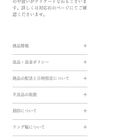
のや扱いがデリケートな石もございま
す。詳しくは対応石のページにてご確
認くださいませ。
商品情報
約2mmタイプ
返品・返金ポリシー
品番:BBM/L20
お客様のご都合による返品・交換がで
約2.5mmタイプ
商品の配送と日時指定について
きませんのでご注文の際は十分お気を
品番:BBM/Ｍ20
つけの上ご注文をお願いいたします。
ご注文いただいてから通常約1か月半
※サイズ直しにつきましては、商品に
不良品の取扱
前後に発送いたします。但し、繁忙期
素材:Pt950,K18ピンクゴールド,K18
よってはご対応できない商品もござい
間中は遅れる場合がございます。
イエローゴールド
商品到着時に必ず商品をご確認くださ
ますのでお問い合せいただきますよう
在庫があるものに関しては、数日後に
石:誕生石
刻印について
い。
お願い申し上げます。
発送できるものもございます。お急ぎ
石:誕生石
下記商品は、無料で至急交換させてい
リングの内側に、記念日やイニシャル
の方はお問い合わせくださいませ。
1月･･･ガーネット（赤）
ただきます。
リング幅について
など刻印することができます。
2月･･･アメシスト（紫）
EX)2020.7.7 AtoM
引渡し方法は、配送処理（クロネコヤ
3月･･･アクアマリン（水色）
掲載しているリング幅は主だったリン
商品到着後、７日以内に弊社までご返