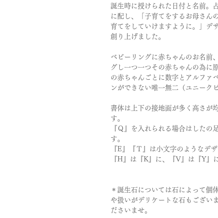
誕生時に授けられた日付と名前。
に配し、「子育てをするお母さん
育てをしていけますように。」デ
創り上げました。
ベビーリングに赤ちゃんのお名前
グし一つ一つその赤ちゃんの為に
の赤ちゃんごとに数字とアルファ
ンができない唯一無二（ユニーク
書体は上下の接地面が多く高さが均一
す。
『Ｑ』を入れられる場合はしたの
す。
『E』『Ｔ』は小文字のようなデ
『H』は『K』に、『V』は『Y』
＊誕生石については石によって個
や扱いがデリケートな石もござい
ださいませ。