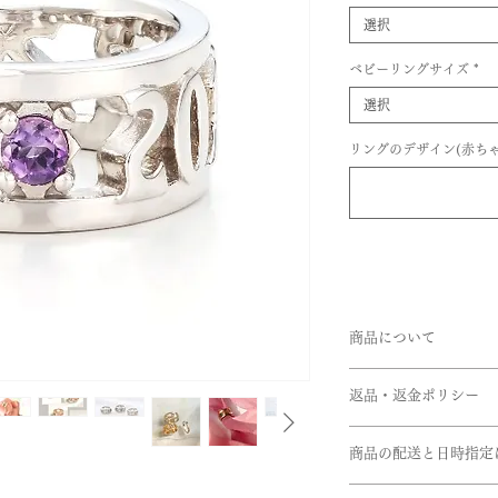
選択
ベビーリングサイズ
*
選択
リングのデザイン(赤ちゃ
商品について
品番:ANN/BA01
返品・返金ポリシー
素材:SV925,K18
ド,Pt950
お客様のご都合によ
商品の配送と日時指定
文の際は十分お気を
リングサイズ
す。
ご注文いただいてか
内径:約8.5～11.0m