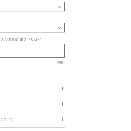
んのお名前/生まれた日)
*
0/30
イエローゴールド,K18ピンクゴール
る返品・交換ができませんのでご注
について
つけの上ご注文をお願いいたしま
ら通常約1か月半前後に発送いたし
m(0.5mm刻み)