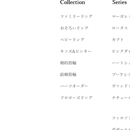
Collection
Series
ファミリーリング
マーガレ
​おそろいリング
ロータス
ベビーリング
カブト
キッズ&ピンキー
ピンクダ
婚約指輪
ハートシ
結婚指輪
ブーケシ
​ハーフオーダー
ヴァンド
プロポーズリング
​ナチュー
フィロソ
デザート