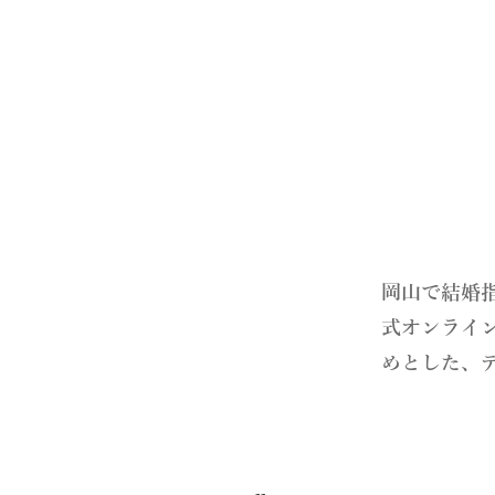
​岡山で結婚
式オンライ
めとした、