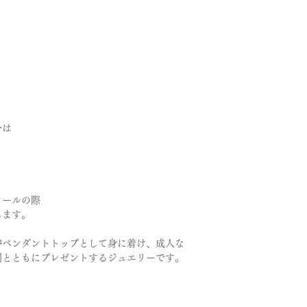
＊価格は消費税10％
合は
メールの際
します。
がペンダントトップとして身に着け、成人な
間とともにプレゼントするジュエリーです。