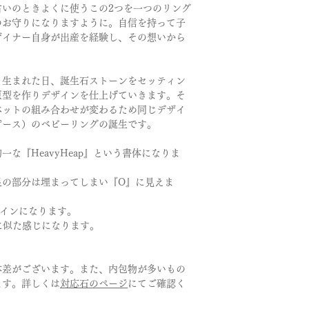
占いのときよくに使うこの2つを一つのリング
のお守りになりますように。自信を持って子
ザイナー自身が出産を経験し、その想いから
、生まれた日、誕生石ストーンをセッティン
原型を作りデザインを仕上げていきます。そ
ベットの組み合わせが変わるため同じデザイ
ピース）のベビーリングの誕生です。
な『HeavyHeap』という書体になりま
足の部分は埋まってしまい『O』に見えま
ザインになります。
に似た感じになります。
体差がございます。また、内包物が多いもの
ます。詳しくは
対応石のページ
にてご確認く