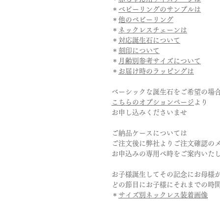
＊
ベビーリングのサンプルは
＊
他のベビーリング
＊
ネックレスチェーンは
＊
対応誕生石について
＊
刻印について
＊
月齢別参考サイズについて
＊
お届け時のラッピングは
ベーシックな誕生石をご希望の場
こちらのオプションページ
より
お申し込みくださいませ
ご納品ケースについては
ご注文後に弊社よりご注文確認の
お申込みの専用ぺ時をご案内いた
お子様誕生してその記念にお母様
どの節目にお子様にそれまでの時
＊
サイズ別ネックレス装着画像