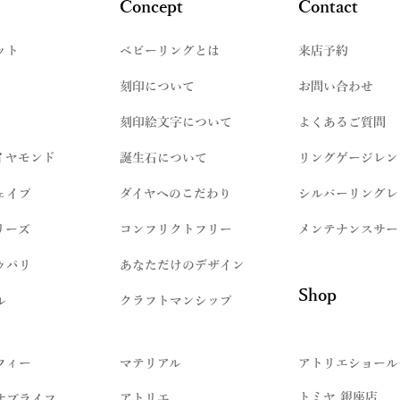
Concept
Contact
ット
​ベビーリングとは
来店予約
刻印について
お問い合わせ
刻印絵文字について
よくあるご質問
イヤモンド
誕生石について
リングゲージレン
ェイプ
ダイヤへのこだわり
シルバーリングレ
リーズ
コンフリクトフリー
メンテナンスサー
ゥパリ
​あなただけのデザイン
Shop
ル
クラフトマンシップ
フィー
マテリアル
アトリエショール
トミヤ 銀座店
アトリエ
オブライフ