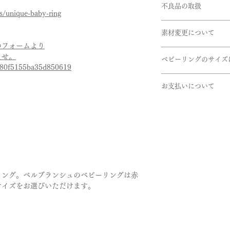
※サイズ直しにつき
不良品の取扱
ます。但し、繁忙期
幅:約5.2mm
ns/unique-baby-ring
きない商品もござい
在庫があるものに関
商品到着時に必ず商
うお願い申し上げま
ございます。お急ぎ
石:誕生石
素材変更について
下記商品は、無料で
1月･･･ガーネット（
のフォームより
使用している金属の
引渡し方法は、配送
2月･･･アメシスト（
ませ。
商品到着後、７日以
ベビーリングのサイズ
ませ。
配達日時指定ご希望
3月･･･アクアマリ
7f80f5155ba35d850619
- 申し込まれた商品
ださいませ。確認後
4月･･･ダイヤモン
赤ちゃんの指のサイ
- 損傷している、汚
取扱い金属
せていただきます。
5月･･･エメラルド（
お支払いについて
きます。
・K24(純金）
6月･･･ブルームー
サイズは直径約8.5m
お支払いについては
・K18(イエロー・
7月･･･ルビー（赤）
ます。
・オンライン上のカ
・K10(イエロー・
8月･･･ペリドット（
ご希望によりベビー
・オフライン決済、
・Pt999(純プラチナ)
9月･･･サファイヤ（
いたします。
⓵銀行振込
・パラジウム
10月･･･ピンクト
②代引き払い
・シルバー
11月･･･ブルートパ
ご納品には約1.5か
がございます。
12月･･･タンザナイ
が成長すると思いま
オフライン決済の場
＊チェーンは対応で
それ以外の誕生石を
リング。ベルブランシュのベビーリングは赤
日を過ごされる場合
商品手配になります
問い合わせください
こちらのオプション
サイズをお選びいただけます。
ます。ベビーリング
考欄にてご連絡をお
追加でお申し込みく
はなくこんなに小さ
詳しくは、Q&Aの
上記以外の石や素材
ようお願い致します
お支払い法について
わせくださいませ。
さいませ。
サイズゲージをご希