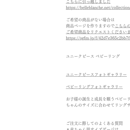
こちらに引っ越しました
https://belleblanche.net/collectio
ご希望の商品がない場合は
商品ページを作りますので
こちら
ご希望商品をリクエストください
https://sgfm.jp/f/42d7e365c2bb
ユニークピース ベビーリング
ユニークピースフォトギャラリー
ベビーリングフォトギャラリー
お子様の誕生と成長を願うベビー
ちゃんのサイズに合わせてリング
ご注文に際してのよくある質問
＊
赤ちゃん用サイズゲージは