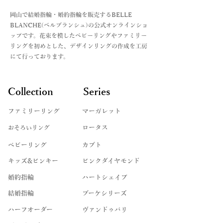
​岡山で結婚指輪・婚約指輪を販売するBELLE
BLANCHE(ベルブランシュ)の公式オンラインショ
ップです。花束を模したベビーリングやファミリー
リングを初めとした、デザインリングの作成を工房
にて行っております。
Collection
Series
ファミリーリング
マーガレット
​おそろいリング
ロータス
ベビーリング
カブト
キッズ&ピンキー
ピンクダイヤモンド
婚約指輪
ハートシェイプ
結婚指輪
ブーケシリーズ
​ハーフオーダー
ヴァンドゥパリ