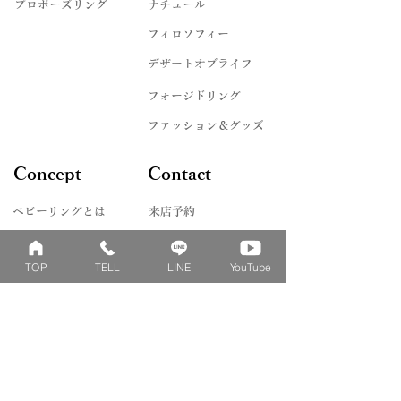
プロポーズリング
​ナチュール
フィロソフィー
デザートオブライフ
フォージドリング
ファッション＆グッズ
Concept
Contact
​ベビーリングとは
来店予約
刻印について
よくあるご質問
TOP
TELL
LINE
YouTube
刻印絵文字について
お問い合わせ
誕生石について
リングゲージレンタル
ダイヤへのこだわり
シルバーリングレンタル
コンフリクトフリー
メンテナンスサービス
​あなただけのデザイン