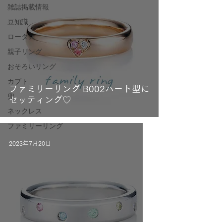
雑誌掲載情報
豆知識
ロータス
親子リング
おそろいリング
カブト
ファミリーリング B002ハート型に
兜
セッティング♡
ネックレス
ファミリーリング
2023年7月20日