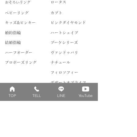
​おそろいリング
ロータス
ベビーリング
カブト
キッズ&ピンキー
ピンクダイヤモンド
婚約指輪
ハートシェイプ
結婚指輪
ブーケシリーズ
​ハーフオーダー
ヴァンドゥパリ
プロポーズリング
​ナチュール
フィロソフィー
デザートオブライフ
フォージドリング
TOP
TELL
LINE
YouTube
ファッション＆グッズ
Concept
Contact
​ベビーリングとは
来店予約