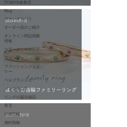
TOMIYA倉敷店
Blog
ヴァンドゥパリ
2023年9月1日
オーダー品のご紹介
オンライン雑誌掲載
情報
カラーダイヤモンド
ファッション
ファッションジュエ
リー
ベルブランシュ
メンテナンス
はぐくむ指輪ファミリーリング
リングの誕生秘話
育児
結婚指輪
2023年7月21日
婚約指輪