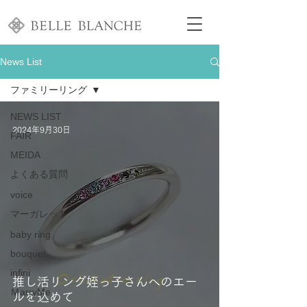
News List
ファミリーリング
NEWS LIST
2024年9月30日
FAIR
MEIDA
よくある質問
voice
マーガレット
baby ring
bouquet
infini
推し活リング姪っ子さんへのエー
ＭarryMe
ルを込めて