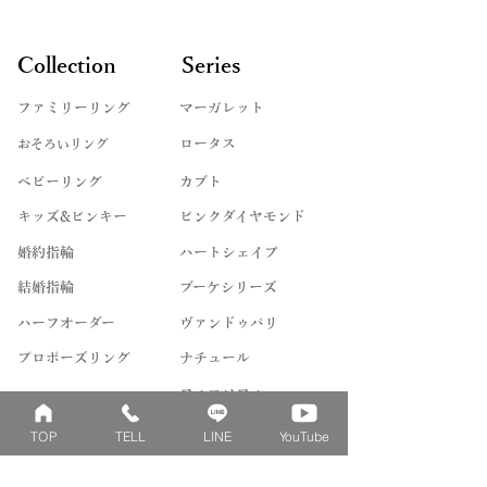
Collection
Series
ファミリーリング
マーガレット
​おそろいリング
ロータス
ベビーリング
カブト
キッズ&ピンキー
ピンクダイヤモンド
婚約指輪
ハートシェイプ
結婚指輪
ブーケシリーズ
​ハーフオーダー
ヴァンドゥパリ
プロポーズリング
​ナチュール
フィロソフィー
デザートオブライフ
TOP
TELL
LINE
YouTube
フォージドリング