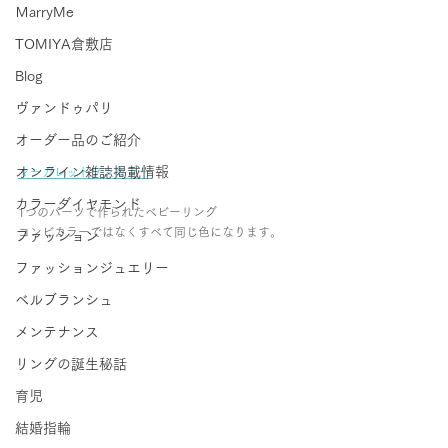
ＭarryMe
TOMIYA倉敷店
Blog
ヴァンドゥパリ
オーダー品のご紹介
オンライン雑誌掲載情報
マーガレットワンカラー
カラーダイヤモンド
1つのパーツで作られたベビーリング
コンビカラーではなくすべて同じ色になります。
ファッション
ファッションジュエリー
ベルブランシュ
メンテナンス
リングの誕生秘話
育児
結婚指輪