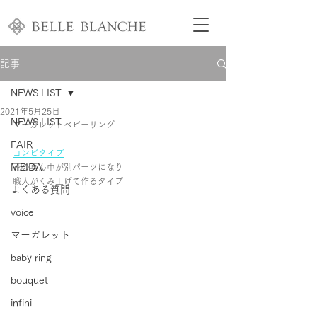
記事
NEWS LIST
2021年5月25日
NEWS LIST
マーガレットベビーリング
FAIR
コンビタイプ
MEIDA
花の真ん中が別パーツになり
職人がくみ上げて作るタイプ
よくある質問
voice
マーガレット
baby ring
bouquet
infini