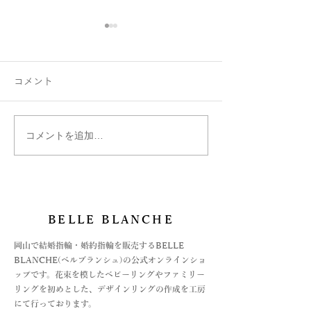
コメント
コメントを追加…
絵文字は刻印できます
ベルブランシュ
か？
ご紹介
BELLE BLANCHE
​岡山で結婚指輪・婚約指輪を販売するBELLE
BLANCHE(ベルブランシュ)の公式オンラインショ
ップです。花束を模したベビーリングやファミリー
リングを初めとした、デザインリングの作成を工房
にて行っております。