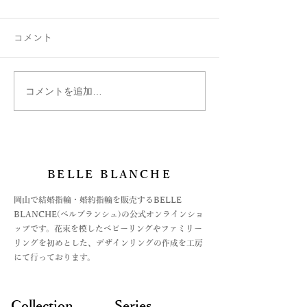
コメント
コメントを追加…
お守りにハートの指輪
マーガレット 
Chers-親愛-のデザイン
アレンジオーダ
BELLE BLANCHE
​岡山で結婚指輪・婚約指輪を販売するBELLE
BLANCHE(ベルブランシュ)の公式オンラインショ
ップです。花束を模したベビーリングやファミリー
リングを初めとした、デザインリングの作成を工房
にて行っております。
Collection
Series