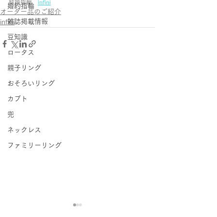
結婚指輪　
infini
婚約指輪
オーダー品のご紹介
雑誌掲載情報
infini
豆知識
ロータス
親子リング
おそろいリング
カブト
兜
ネックレス
ファミリーリング