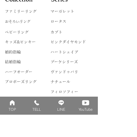
ファミリーリング
マーガレット
​おそろいリング
ロータス
ベビーリング
カブト
キッズ&ピンキー
ピンクダイヤモンド
婚約指輪
ハートシェイプ
結婚指輪
ブーケシリーズ
​ハーフオーダー
ヴァンドゥパリ
プロポーズリング
​ナチュール
フィロソフィー
デザートオブライフ
TOP
TELL
LINE
YouTube
フォージドリング
ファッション＆グッズ