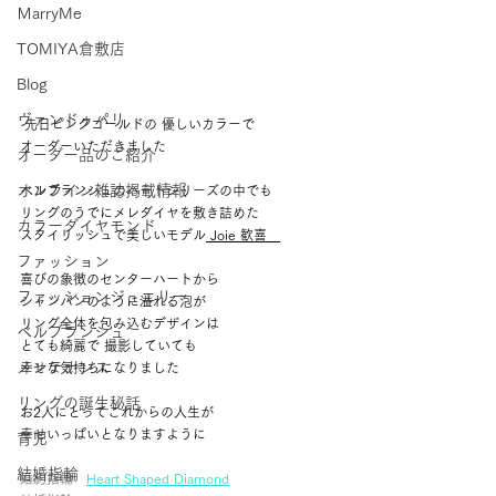
ＭarryMe
TOMIYA倉敷店
Blog
ヴァンドゥパリ
 先日ピンクゴールドの 優しいカラーで
オーダーいただきました 
オーダー品のご紹介
オンライン雑誌掲載情報
ベルブランシュのハートシリーズの中でも 
リングのうでにメレダイヤを敷き詰めた 
カラーダイヤモンド
スタイリッシュで美しいモデル
 Joie 歓喜　
ファッション
喜びの象徴のセンターハートから 
ファッションジュエリー
シャンパンのように溢れる泡が 
リング全体を包み込むデザインは 
ベルブランシュ
とても綺麗で 撮影していても 
メンテナンス
幸せな気持ちになりました 
リングの誕生秘話
お2人にとってこれからの人生が 
幸せいっぱいとなりますように 
育児
結婚指輪
婚約指輪　
Heart Shaped Diamond