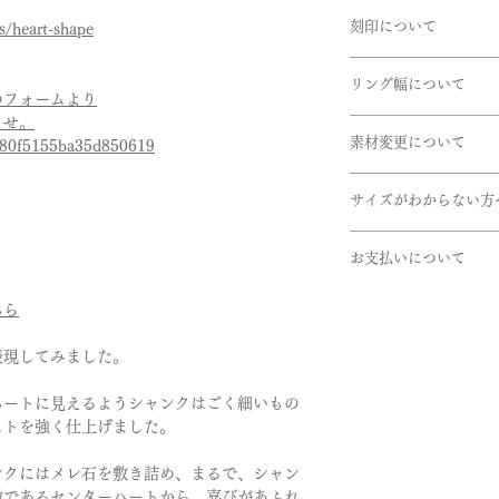
商品到着時に必ず商
うお願い申し上げま
ございます。お急ぎ
オンライン商品につ
刻印について
ns/heart-shape
下記商品は、無料で
定させて頂いてます
リングの内側に、記
引渡し方法は、配送
宝石研究所、DGL、
商品到着後、７日以
リング幅について
ができます。
配達日時指定ご希望
定書が付いておりま
のフォームより
- 申し込まれた商品
EX)2020.7.7 AtoM
ださいませ。確認後
ませ。
掲載しているリング
- 損傷している、汚
せていただきます。
ダイヤのグレードの
素材変更について
7f80f5155ba35d850619
デザインにより最太
書体は「Alison」
リングのボリューム
使用している金属や
※ 価格は消費税10
いただけたらと思い
サイズがわからない方
やサイドメレなど石
いませ。
いませ。
サイズゲージの貸し
お支払いについて
ご希望の方は下記の
取扱い金属
せ。
お支払いについては
・K24(純金）
ちら
https://www.bellebl
・オンライン上のカ
・K18(イエロー・
・オフライン決済、
・K10(イエロー・
表現してみました。
⓵銀行振込
・Pt999(純プラチナ)
②代引き払い
・パラジウム
ハートに見えるようシャンクはごく細いもの
がございます。
・シルバー
ストを強く仕上げました。
オフライン決済の場
商品手配になります
石
ンクにはメレ石を敷き詰め、まるで、シャン
考欄にてご連絡をお
・ダイヤモンド
徴であるセンターハートから、喜びがあふれ