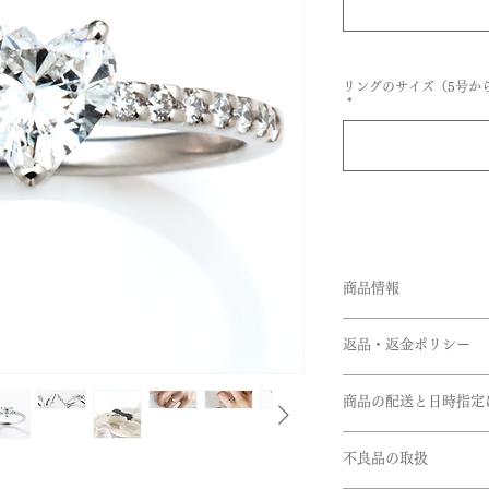
リングのサイズ（5号から
*
商品情報
品番:BEG/R107
返品・返金ポリシー
素材:Pt950
石:ダイヤモンド
お客様のご都合によ
品質:0.20~0.22ct,
商品の配送と日時指定
文の際は十分お気を
VS2,3Excellent(H&
す。
ご注文いただいてか
メレダイヤモンド:0.1
※サイズ直しにつき
不良品の取扱
ます。但し、繁忙期
リング幅:約1.5mm
きない商品もござい
在庫があるものに関