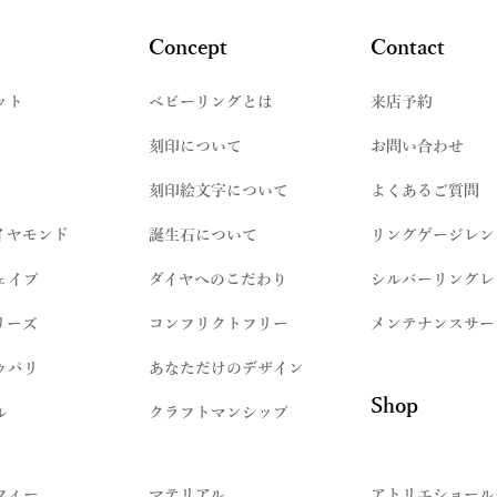
Concept
Contact
ット
​ベビーリングとは
来店予約
刻印について
お問い合わせ
刻印絵文字について
よくあるご質問
イヤモンド
誕生石について
リングゲージレン
ェイプ
ダイヤへのこだわり
シルバーリングレ
リーズ
コンフリクトフリー
メンテナンスサー
ゥパリ
​あなただけのデザイン
Shop
ル
クラフトマンシップ
フィー
マテリアル
アトリエショール