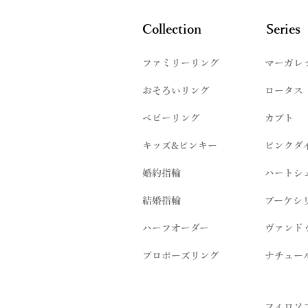
Collection
Series
ファミリーリング
マーガレ
​おそろいリング
ロータス
ベビーリング
カブト
キッズ&ピンキー
ピンクダ
婚約指輪
ハートシ
結婚指輪
ブーケシ
​ハーフオーダー
ヴァンド
プロポーズリング
​ナチュー
フィロソ