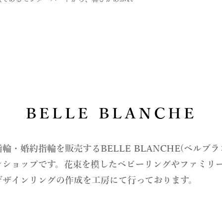
詳しくは、Q&Aの
・ピンクダイヤ
お支払い法について
・アイスブルーダイ
さいませ。
・誕生石各種
＊モデルや製法によ
て取り扱えないサイ
わせくださいませ。
BELLE BLANCHE
指輪・婚約指輪を販売するBELLE BLANCHE(ベルブ
ンショップです。花束を模したベビーリングやファミリ
デザインリングの作成を工房にて行っております。