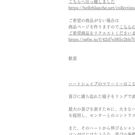
こちらへ引っ越しました
https://belleblanche.net/collectio
ご希望の商品がない場合は
商品ページを作りますので
こちら
ご希望商品をリクエストください
https://sgfm.jp/f/42d7e365c2bb
歓喜
ハートシェイプのマリーミーはこ
喜びに満ち溢れた様子をリングで
最大の喜びを表すために、大きな
を採用し、センターとのコントラ
また、そのハートから伸びるシャ
パンがはじけたような、喜びの象