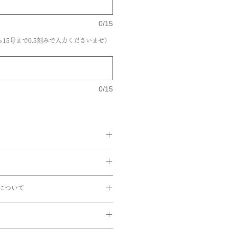
0/15
15号まで0.5刻みで入力くださいませ）
0/15
る返品・交換ができませんのでご注
Fカラー,
について
つけの上ご注文をお願いいたしま
C)
ら通常約1か月半前後に発送いたし
2ct
ましては、商品によってはご対応で
間中は遅れる場合がございます。
ますのでお問い合せいただきますよ
しては、数日後に発送できるものも