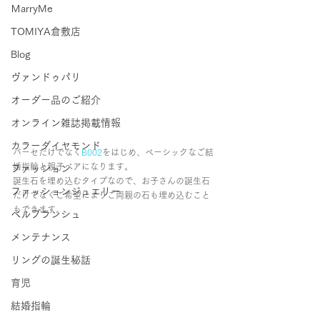
ＭarryMe
TOMIYA倉敷店
Blog
ヴァンドゥパリ
オーダー品のご紹介
オンライン雑誌掲載情報
カラーダイヤモンド
バーセだけでなく
B002
をはじめ、ベーシックなご結
婚指輪と親子ペアになります。
ファッション
誕生石を埋め込むタイプなので、お子さんの誕生石
ファッションジュエリー
だけでなくご希望によりご両親の石も埋め込むこと
もできます。
ベルブランシュ
メンテナンス
リングの誕生秘話
育児
結婚指輪