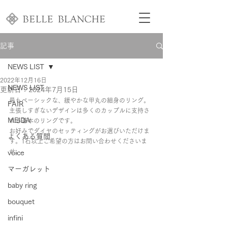
記事
NEWS LIST
2022年12月16日
NEWS LIST
更新日：
2024年7月15日
最もベーシックな、緩やかな甲丸の細身のリング。
FAIR
主張しすぎないデザインは多くのカップルに支持さ
MEIDA
れる基本のリングです。
お好みでダイヤのセッティングがお選びいただけま
よくある質問
す。1石以上ご希望の方はお問い合わせくださいま
せ。
voice
マーガレット
baby ring
bouquet
infini