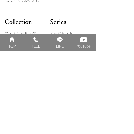
にて行っております。
Collection
Series
ファミリーリング
マーガレット
​おそろいリング
ロータス
TOP
TELL
LINE
YouTube
ベビーリング
カブト
キッズ&ピンキー
ピンクダイヤモンド
婚約指輪
ハートシェイプ
結婚指輪
ブーケシリーズ
​ハーフオーダー
ヴァンドゥパリ
プロポーズリング
​ナチュール
フィロソフィー
デザートオブライフ
フォージドリング