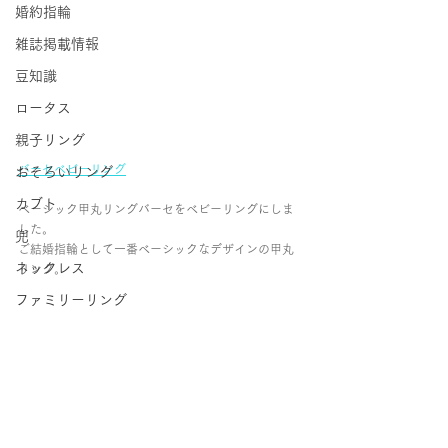
婚約指輪
雑誌掲載情報
豆知識
ロータス
親子リング
バーセベビーリング
おそろいリング
カブト
ベーシック甲丸リングバーセをベビーリングにしま
した。
兜
ご結婚指輪として一番ベーシックなデザインの甲丸
ネックレス
リング。
ファミリーリング