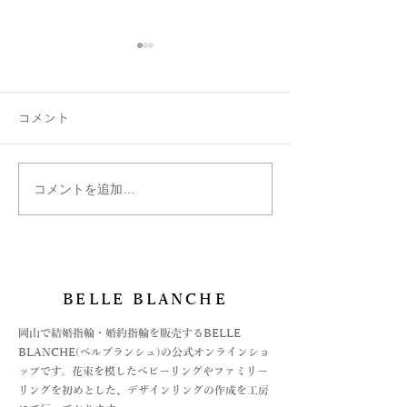
コメント
コメントを追加…
絵文字は刻印できます
ベルブランシュ
か？
ご紹介
BELLE BLANCHE
​岡山で結婚指輪・婚約指輪を販売するBELLE
BLANCHE(ベルブランシュ)の公式オンラインショ
ップです。花束を模したベビーリングやファミリー
リングを初めとした、デザインリングの作成を工房