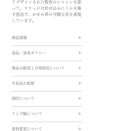
てデザインされた特有のシャトンを使
って。マリッジは伏せ込みにミルを施
す技法で、かせみ草の可憐な花を表現
しています。
商品情報
婚約指輪
返品・返金ポリシー
品番:BOU/D09
素材:Pt950
お客様のご都合による返品・交換がで
石:ダイヤモンド
商品の配送と日時指定について
きませんのでご注文の際は十分お気を
メレダイヤモンド:0.21ct
つけの上ご注文をお願いいたします。
ご注文いただいてから通常約1か月半
リング幅:約2.7mm
※サイズ直しにつきましては、商品に
不良品の取扱
前後に発送いたします。但し、繁忙期
よってはご対応できない商品もござい
間中は遅れる場合がございます。
結婚指輪
商品到着時に必ず商品をご確認くださ
ますのでお問い合せいただきますよう
在庫があるものに関しては、数日後に
男性用
刻印について
い。
お願い申し上げます。
発送できるものもございます。お急ぎ
品番:BOU/M09
下記商品は、無料で至急交換させてい
リングの内側に、記念日やイニシャル
の方はお問い合わせくださいませ。
素材:Pt950
ただきます。
リング幅について
など刻印することができます。
リング幅:約2.2mm
EX)2020.7.7 AtoM
引渡し方法は、配送処理（クロネコヤ
掲載しているリング幅は主だったリン
商品到着後、７日以内に弊社までご返
マト）とします。
女性用
素材変更について
グ幅になります。デザインにより最太