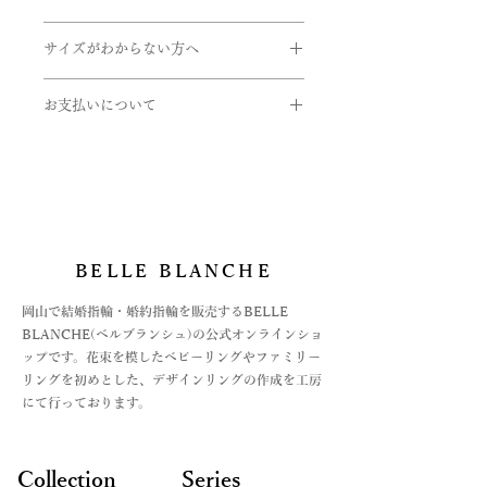
送ください。
書体は「Alison」、文字数が30文字ま
配達日時指定ご希望の場合は備考欄に
品番:BOU/L09
値や最細値があるものがあります。リ
- 申し込まれた商品と届いた商品が異
使用している金属、メレ石などの変更
でになります。
ご希望をご入力くださいませ。確認
素材:Pt950
ングのボリュームを想像する目安とし
なっている場合
サイズがわからない方へ
をご希望の方はご連絡くださいませ。
後、弊社よりお客様へ確認のご連絡さ
石:ダイヤモンド
てご参考にしていただけたらと思いま
- 損傷している、汚れている商品
＊ご婚約指輪の刻印も（文字数15文字
せていただきます。
メレダイヤモンド:0.02ct
サイズゲージの貸し出しをしておりま
す。詳しくはお問い合わせくださいま
取扱い金属
まで）ご希望の方はお問い合わせくだ
リング幅:約1.6mm
お支払いについて
す。
せ。
・K24(純金）
さいませ。
ご希望の方は下記のフォームよりお申
お支払いについては
・K18(イエロー・ピンク・ホワイト)
こちらの商品はセット販売のものにな
し込みくださいませ。
・オンライン上のカード決済と
・K10(イエロー・ピンク・ホワイト)
ります。
https://www.belleblanche.jp/ring-
・オフライン決済、2種
・Pt999(純プラチナ)
素材の変更や各リングの販売、ハーフ
gauge
⓵銀行振込
・パラジウム
サイズをご希望の方はお問い合わせく
②代引き払い
・シルバー
ださいませ。
がございます。
BELLE BLANCHE
オフライン決済の場合は、お支払方法
石
※ 価格は消費税10％を含みます。
が決まってからの商品手配になります
・ダイヤモンド
​岡山で結婚指輪・婚約指輪を販売するBELLE
ので、お急ぎの場合はご注文時に備考
・ピンクダイヤ
BLANCHE(ベルブランシュ)の公式オンラインショ
欄にてご連絡をお願いいたします。
・アイスブルーダイヤ
ップです。花束を模したベビーリングやファミリー
詳しくは、Q&Aの
・誕生石各種
リングを初めとした、デザインリングの作成を工房
お支払い法について記載した記事をリ
にて行っております。
ンクよりご覧くださいませ。
＊モデルや製法によって対応できない
ものや、石によって取り扱えないサイ
ズもございます。詳しくはお問い合わ
Collection
Series