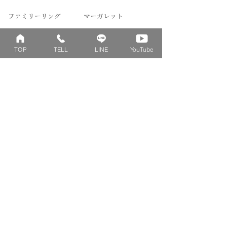
せくださいませ。
ファミリーリング
マーガレット
​おそろいリング
ロータス
TOP
TELL
LINE
YouTube
ベビーリング
カブト
キッズ&ピンキー
ピンクダイヤモンド
婚約指輪
ハートシェイプ
結婚指輪
ブーケシリーズ
​ハーフオーダー
ヴァンドゥパリ
プロポーズリング
​ナチュール
フィロソフィー
デザートオブライフ
フォージドリング
ファッション＆グッズ