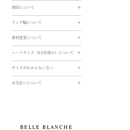
間中は遅れる場合がございます。
商品到着時に必ず商品をご確認くださ
ますのでお問い合せいただきますよう
在庫があるものに関しては、数日後に
オンライン商品につきましては、カラ
刻印について
い。
お願い申し上げます。
発送できるものもございます。お急ぎ
ー、グレードを固定させて頂いてま
下記商品は、無料で至急交換させてい
リングの内側に、記念日やイニシャル
の方はお問い合わせくださいませ。
す。こちらの商品は、鑑定機関（中央
ただきます。
リング幅について
など刻印することができます。
宝石研究所、DGL、AGT、GIAのう
EX)2020.7.7 AtoM
引渡し方法は、配送処理（クロネコヤ
ちいずれか）の鑑定書が付いておりま
掲載しているリング幅は主だったリン
商品到着後、７日以内に弊社までご返
マト）とします。
す。
素材変更について
グ幅になります。デザインにより最太
送ください。
書体は「Alison」、文字数15文字まで
配達日時指定ご希望の場合は備考欄に
値や最細値があるものがあります。リ
- 申し込まれた商品と届いた商品が異
使用している金属やダイヤのグレー
になります。
ご希望をご入力くださいませ。確認
ダイヤのグレードの説明はこちら
ングのボリュームを想像する目安とし
なっている場合
ハーフサイズ（0.5号刻み）について
ド、センターダイヤやなど石の変更を
後、弊社よりお客様へ確認のご連絡さ
てご参考にしていただけたらと思いま
- 損傷している、汚れている商品
ご希望の方はご連絡くださいませ。
せていただきます。
※ 価格は消費税10％を含みます。
ハーフサイズを希望の方は、ハーフサ
す。詳しくはお問い合わせくださいま
サイズがわからない方へ
イズの『0.5号追加』の選択をお願い
せ。
取扱い金属
いたします。
サイズゲージの貸し出しをしておりま
・K24(純金）
お支払いについて
す。
・K18(イエロー・ピンク・ホワイト)
ex)
ご希望の方は下記のフォームよりお申
・K10(イエロー・ピンク・ホワイト)
お支払いについては
7.5号を希望の場合
し込みくださいませ。
・Pt999(純プラチナ)
・オンライン上のカード決済と
サイズ → 7号
https://www.belleblanche.jp/ring-
・パラジウム
・オフライン決済、2種
ハーフサイズ → 0.5号追加
gauge
・シルバー
⓵銀行振込
②代引き払い
9号を希望の場合
石
がございます。
サイズ → 9号
BELLE BLANCHE
・ダイヤモンド