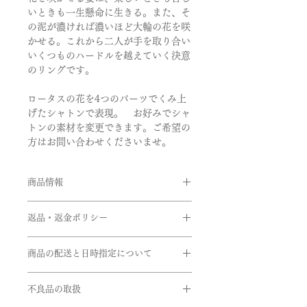
いときも一生懸命に生きる。また、そ
の泥が濃ければ濃いほど大輪の花を咲
かせる。これから二人が手を取り合い
いくつものハードルを越えていく決意
のリングです。
ロータスの花を4つのパーツでくみ上
げたシャトンで表現。 お好みでシャ
トンの素材を変更できます。ご希望の
方はお問い合わせくださいませ。
商品情報
品番:BEG/R128
返品・返金ポリシー
素材:Pt950/K18ピンクゴールド(ダイ
ヤを留めている爪部分)
お客様のご都合による返品・交換がで
石:ダイヤモンド
商品の配送と日時指定について
きませんのでご注文の際は十分お気を
品質:0.20~0.22ct,Fカラー,
つけの上ご注文をお願いいたします。
ご注文いただいてから通常約1か月半
VS2,3Excellent(H&C)
※サイズ直しにつきましては、商品に
不良品の取扱
前後に発送いたします。但し、繁忙期
リング幅:約2.0mm
よってはご対応できない商品もござい