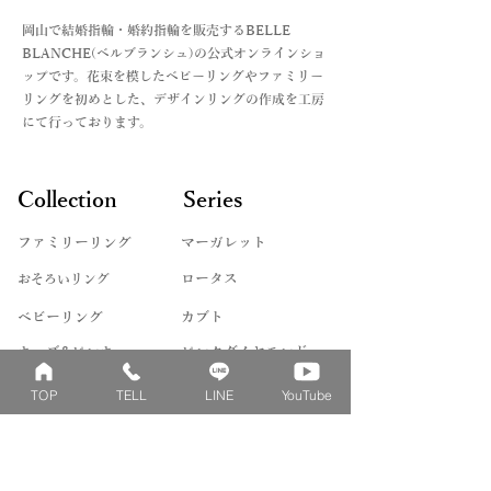
オフライン決済の場合は、お支払方法
ハーフサイズ → 希望しない
・ピンクダイヤ
が決まってからの商品手配になります
​岡山で結婚指輪・婚約指輪を販売するBELLE
・アイスブルーダイヤ
ので、お急ぎの場合はご注文時に備考
BLANCHE(ベルブランシュ)の公式オンラインショ
・誕生石各種
欄にてご連絡をお願いいたします。
ップです。花束を模したベビーリングやファミリー
詳しくは、Q&Aの
リングを初めとした、デザインリングの作成を工房
＊モデルや製法によって対応できない
お支払い法について記載した記事をリ
にて行っております。
ものや、石によって取り扱えないサイ
ンクよりご覧くださいませ。
ズもございます。詳しくはお問い合わ
せくださいませ。
Collection
Series
ファミリーリング
マーガレット
​おそろいリング
ロータス
ベビーリング
カブト
キッズ&ピンキー
ピンクダイヤモンド
婚約指輪
ハートシェイプ
TOP
TELL
LINE
YouTube
結婚指輪
ブーケシリーズ
​ハーフオーダー
ヴァンドゥパリ