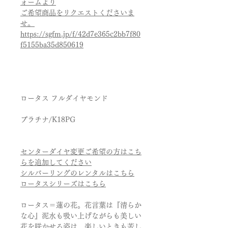
ォームより
ご希望商品をリクエストくださいま
せ。
https://sgfm.jp/f/42d7e365c2bb7f80
f5155ba35d850619
ロータス フルダイヤモンド
プラチナ/K18PG
センターダイヤ変更ご希望の方はこち
らを追加してください
シルバーリングのレンタルはこちら
ロータスシリーズはこちら
ロータス＝蓮の花。花言葉は『清らか
な心』泥水も吸い上げながらも美しい
花を咲かせる姿は、楽しいときも苦し