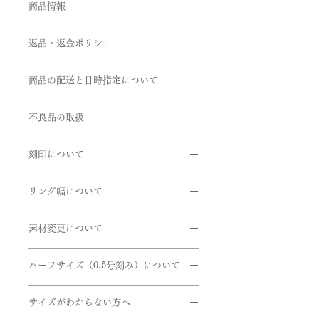
商品情報
品番:BEG/R108
返品・返金ポリシー
素材:Pt950,K18イエローゴール
ド,K18ピンクゴールド
お客様のご都合による返品・交換がで
石:誕生石 約4mm サイドメレダイヤ
商品の配送と日時指定について
きませんのでご注文の際は十分お気を
モンド
つけの上ご注文をお願いいたします。
ご注文いただいてから通常約1か月半
1月･･･ガーネット（赤）
※サイズ直しにつきましては、商品に
不良品の取扱
前後に発送いたします。但し、繁忙期
2月･･･アメシスト（紫）
よってはご対応できない商品もござい
間中は遅れる場合がございます。
3月･･･アクアマリン（水色）
商品到着時に必ず商品をご確認くださ
ますのでお問い合せいただきますよう
在庫があるものに関しては、数日後に
4月･･･ダイヤモンド（透明）＊
専用ペ
刻印について
い。
お願い申し上げます。
発送できるものもございます。お急ぎ
ージ有
下記商品は、無料で至急交換させてい
リングの内側に、記念日やイニシャル
の方はお問い合わせくださいませ。
5月･･･エメラルド（緑）セッティング
ただきます。
リング幅について
など刻印することができます。
不可
EX)2020.7.7 AtoM
引渡し方法は、配送処理（クロネコヤ
6月･･･ブルームーンストーン（乳白
掲載しているリング幅は主だったリン
商品到着後、７日以内に弊社までご返
マト）とします。
色）
素材変更について
グ幅になります。デザインにより最太
送ください。
書体は「Alison」、文字数15文字まで
配達日時指定ご希望の場合は備考欄に
7月･･･ルビー（赤）
値や最細値があるものがあります。リ
- 申し込まれた商品と届いた商品が異
使用している金属やダイヤのグレー
になります。
ご希望をご入力くださいませ。確認
8月･･･ペリドット（黄緑）
ングのボリュームを想像する目安とし
なっている場合
ハーフサイズ（0.5号刻み）について
ド、センターダイヤやサイドメレなど
後、弊社よりお客様へ確認のご連絡さ
9月･･･サファイヤ（青）
てご参考にしていただけたらと思いま
- 損傷している、汚れている商品
石の変更をご希望の方はご連絡くださ
せていただきます。
10月･･･ピンクトルマリン（ピンク）
ハーフサイズを希望の方は、ハーフサ
す。詳しくはお問い合わせくださいま
いませ。
11月･･･ブルートパーズ（水色）、シ
サイズがわからない方へ
イズの『0.5号追加』の選択をお願い
せ。
トリン