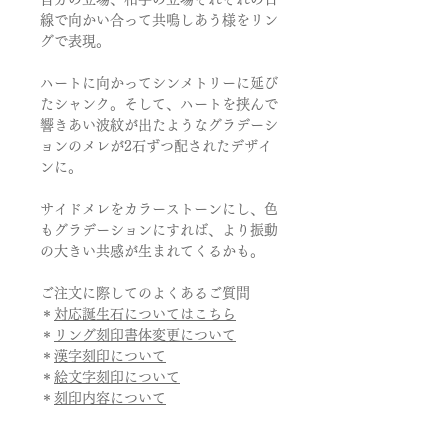
線で向かい合って共鳴しあう様をリン
グで表現。
ハートに向かってシンメトリーに延び
たシャンク。そして、ハートを挟んで
響きあい波紋が出たようなグラデーシ
ョンのメレが2石ずつ配されたデザイ
ンに。
サイドメレをカラーストーンにし、色
もグラデーションにすれば、より振動
の大きい共感が生まれてくるかも。
ご注文に際してのよくあるご質問
＊
対応誕生石についてはこちら
＊
リング刻印書体変更について
＊
漢字刻印について
＊
絵文字刻印について
＊
刻印内容について