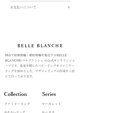
いたします。
サイズゲージの貸し出しをしておりま
取扱い金属
12月･･･タンザナイト（青紫）
お支払いについて
す。
・K24(純金）
ex)
ご希望の方は下記のフォームよりお申
・K18(イエロー・ピンク・ホワイト)
メレダイヤモンド:0.1ct
お支払いについては
7.5号を希望の場合
し込みくださいませ。
・K10(イエロー・ピンク・ホワイト)
リング幅:約2.4mm
・オンライン上のカード決済と
サイズ → 7号
https://www.belleblanche.jp/ring-
・Pt999(純プラチナ)
・オフライン決済、2種
ハーフサイズ → 0.5号追加
gauge
・パラジウム
※ 価格は消費税10％を含みます。
⓵銀行振込
・シルバー
②代引き払い
9号を希望の場合
がございます。
サイズ → 9号
BELLE BLANCHE
石
オフライン決済の場合は、お支払方法
ハーフサイズ → 希望しない
・ダイヤモンド
が決まってからの商品手配になります
​岡山で結婚指輪・婚約指輪を販売するBELLE
・ピンクダイヤ
ので、お急ぎの場合はご注文時に備考
BLANCHE(ベルブランシュ)の公式オンラインショ
・アイスブルーダイヤ
欄にてご連絡をお願いいたします。
ップです。花束を模したベビーリングやファミリー
・誕生石各種
詳しくは、Q&Aの
リングを初めとした、デザインリングの作成を工房
お支払い法について記載した記事をリ
にて行っております。
＊モデルや製法によって対応できない
ンクよりご覧くださいませ。
ものや、石によって取り扱えないサイ
ズもございます。詳しくはお問い合わ
Collection
Series
せくださいませ。
ファミリーリング
マーガレット
​おそろいリング
ロータス