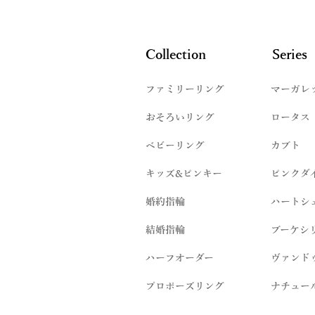
Collection
Series
ファミリーリング
マーガレ
​おそろいリング
ロータス
ベビーリング
カブト
キッズ&ピンキー
ピンクダ
婚約指輪
ハートシ
結婚指輪
ブーケシ
​ハーフオーダー
ヴァンド
プロポーズリング
​ナチュー