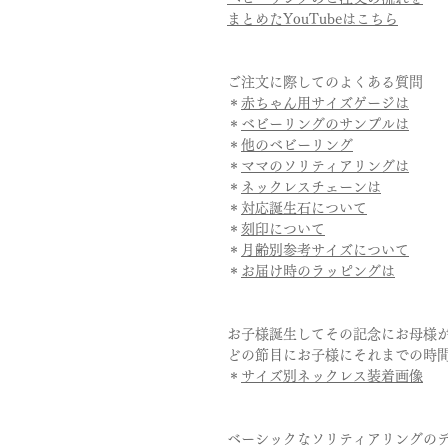
まとめたYouTubeはこちら
ご注文に際してのよくある質問
＊
赤ちゃん用サイズゲージは
＊
ベビーリングのサンプルは
＊
他のベビーリング
＊
ママの
ソリティア
リングは
＊
ネックレスチェーンは
＊
対応誕生石について
＊
刻印について
＊
月齢別参考サイズについて
＊
お届け時のラッピングは
お子様誕生してその記念にお母様
どの節目にお子様にそれまでの時
＊
サイズ別ネックレス装着画像
ベーシックなソリティアリングの