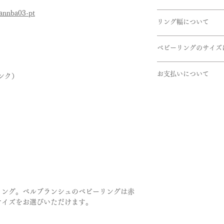
お子様の「名前」「
/annba03-pt
使用している金属や
引渡し方法は、配送
きの体重」「生まれ
商品到着後、７日以
リング幅について
さいませ。
配達日時指定ご希望
が付いてきます。
- 申し込まれた商品
ださいませ。確認後
内容は上記にありま
掲載しているリング
- 損傷している、汚
取扱い金属
せていただきます。
ベビーリングのサイズ
デザインにより最太
・K24(純金）
素材の希望がござい
リングのボリューム
赤ちゃんの指のサイ
・K18(イエロー・
せ。
いただけたらと思い
お支払いについて
ンク）
きます。
・K10(イエロー・
いませ。
サイズは直径約8.5m
・Pt999(純プラチナ)
＊価格は消費税10％
お支払いについては
ます。
・パラジウム
・オンライン上のカ
ご希望によりベビー
・シルバー
・オフライン決済、
いたします。
⓵銀行振込
石
②代引き払い
ご納品には約1.5か
・ダイヤモンド
がございます。
が成長すると思いま
・ピンクダイヤ
オフライン決済の場
日を過ごされる場合
・アイスブルーダイ
商品手配になります
ます。ベビーリング
・誕生石各種
考欄にてご連絡をお
はなくこんなに小さ
詳しくは、Q&Aの
リング。ベルブランシュのベビーリングは赤
ようお願い致します
＊石によって取り扱
お支払い法について
サイズをお選びいただけます。
はお問い合わせくだ
さいませ。
サイズゲージをご希