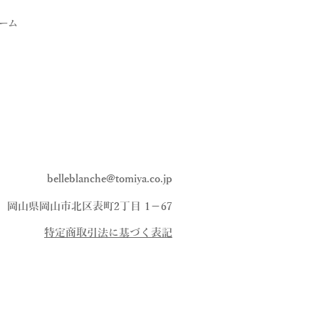
ーム
belleblanche@tomiya.co.jp
、岡山県岡山市北区表町2丁目 1−67
​特定商取引法に基づく表記