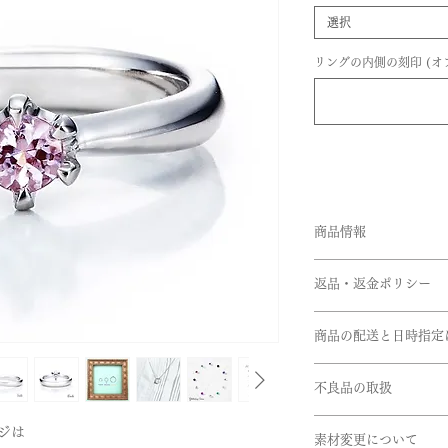
選択
リングの内側の刻印 (オ
商品情報
品番：ANN/BA03
返品・返金ポリシー
素材
Pt950
お客様のご都合によ
商品の配送と日時指定
文の際は十分お気を
リングサイズ
す。
ご注文いただいてか
内径:約8.5～11.0m
※サイズ直しにつき
不良品の取扱
ます。但し、繁忙期
幅:約1.4mm
きない商品もござい
在庫があるものに関
石；ピンクダイヤ
商品到着時に必ず商
うお願い申し上げま
ジは
ございます。お急ぎ
素材変更について
下記商品は、無料で