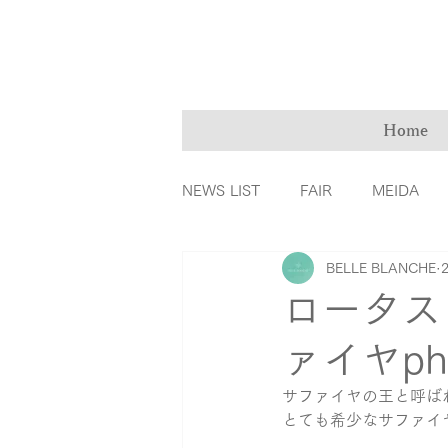
Home
NEWS LIST
FAIR
MEIDA
BELLE BLANCHE
ＭarryMe
TOMIYA倉敷店
ロータス
ァイヤphot
カラーダイヤモンド
ファッ
サファイヤの王と呼ば
とても希少なサファイ
リングの誕生秘話
育児